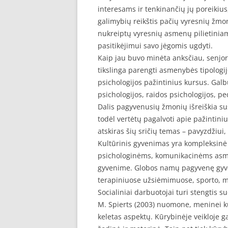
interesams ir tenkinančių jų poreikius
galimybių reikštis pačių vyresnių žm
nukreiptų vyresnių asmenų pilietiniam
pasitikėjimui savo jėgomis ugdyti.
Kaip jau buvo minėta anksčiau, senjora
tikslinga parengti asmenybės tipologi
psichologijos pažintinius kursus. Ga
psichologijos, raidos psichologijos, p
Dalis pagyvenusių žmonių išreiškia su
todėl vertėtų pagalvoti apie pažintiniu
atskiras šių sričių temas – pavyzdžiui, 
Kultūrinis gyvenimas yra kompleksinė
psichologinėms, komunikacinėms asmen
gyvenime. Globos namų pagyvenę gyvent
terapiniuose užsiėmimuose, sporto, 
Socialiniai darbuotojai turi stengtis s
M. Spierts (2003) nuomone, meninei k
keletas aspektų. Kūrybinėje veikloje ga