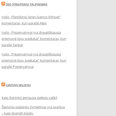
SEO STRAIPSNIU TALPINIMAS
Įrašo „Plastikinių langų kainos Vilniuje“
komentaras, kurį parašė Algis
Įrašo „Prezervatyvai yra draugiškiausia
priemonė Jūsų sveikatai“ komentaras, kurį
parašė Sargiai
Įrašo „Prezervatyvai yra draugiškiausia
priemonė Jūsų sveikatai“ komentaras, kurį
parašė Prezervatyvai
LEKTUVU BILIETAI
Kaip išsirinkti geriausią pelėsio valiklį
Žieminių padangų žymėjimas yra svarbus
– kaip išvengti klaidų