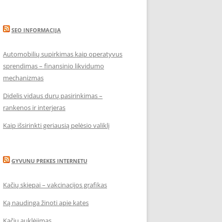
SEO INFORMACIJA
Automobilių supirkimas kaip operatyvus
sprendimas – finansinio likvidumo
mechanizmas
Didelis vidaus durų pasirinkimas –
rankenos ir interjeras
Kaip išsirinkti geriausią pelėsio valiklį
GYVUNU PREKES INTERNETU
Kačių skiepai – vakcinacijos grafikas
Ką naudinga žinoti apie kates
Kačių auklėjimas