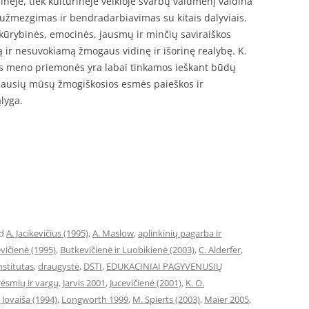
inėje, tiek kultūrinėje veikloje svarbų vaidmenį vaidina
 užmezgimas ir bendradarbiavimas su kitais dalyviais.
ūrybinės, emocinės, jausmų ir minčių saviraiškos
ą ir nesuvokiamą žmogaus vidinę ir išorinę realybę. K.
sos meno priemonės yra labai tinkamos ieškant būdų
rbiausių mūsų žmogiškosios esmės paieškos ir
ąlyga.
ed
A. Jacikevičius (1995)
,
A. Maslow
,
aplinkinių pagarba ir
vičienė (1995)
,
Butkevičienė ir Luobikienė (2003)
,
C. Alderfer
,
nstitutas
,
draugystė
,
DSTI
,
EDUKACINIAI PAGYVENUSIŲ
rėsmių ir vargų
,
Jarvis 2001
,
Jucevičienė (2001)
,
K. O.
. Jovaiša (1994)
,
Longworth 1999
,
M. Spierts (2003)
,
Maier 2005
,