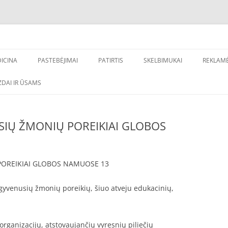
ų nuorodų gavimui, internetinio verslo stiprinimui – Frag.lt
inimas
ICINA
PASTEBĖJIMAI
PATIRTIS
SKELBIMUKAI
REKLAM
DONTOLOGIJA
DAI IR ŪSAMS
SIŲ ŽMONIŲ POREIKIAI GLOBOS
POREIKIAI GLOBOS NAMUOSE 13
agyvenusių žmonių poreikių, šiuo atveju edukacinių,
organizacijų, atstovaujančių vyresnių piliečių