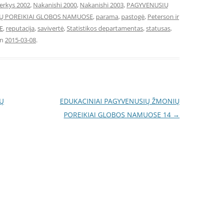
erkys 2002
,
Nakanishi 2000
,
Nakanishi 2003
,
PAGYVENUSIŲ
Ų POREIKIAI GLOBOS NAMUOSE
,
parama
,
pastogė
,
Peterson ir
E
,
reputacija
,
savivertė
,
Statistikos departamentas
,
statusas
,
n
2015-03-08
.
Ų
EDUKACINIAI PAGYVENUSIŲ ŽMONIŲ
POREIKIAI GLOBOS NAMUOSE 14
→