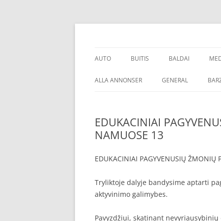
Skip
to
content
Talpinami SEO straipsniai kokybiškų atgalini
SEO straipsnių talp
AUTO
BUITIS
BALDAI
MED
PADANGOS
PREKĖS
O
ALLA ANNONSER
GENERAL
BARZ
EDUKACINIAI PAGYVENU
NAMUOSE 13
EDUKACINIAI PAGYVENUSIŲ ŽMONIŲ 
Tryliktoje dalyje bandysime aptarti p
aktyvinimo galimybes.
Pavyzdžiui, skatinant nevyriausybinių 