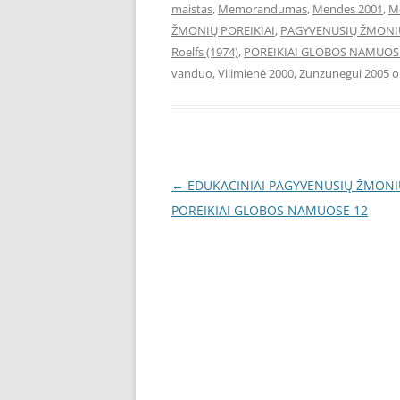
maistas
,
Memorandumas
,
Mendes 2001
,
M
ŽMONIŲ POREIKIAI
,
PAGYVENUSIŲ ŽMONI
Roelfs (1974)
,
POREIKIAI GLOBOS NAMUOS
vanduo
,
Vilimienė 2000
,
Zunzunegui 2005
o
Post
←
EDUKACINIAI PAGYVENUSIŲ ŽMONI
navigation
POREIKIAI GLOBOS NAMUOSE 12