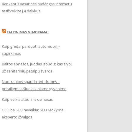
Renkantis vasarines padangas internetu
atsižvelkite į 4 dalykus
TALPINIMAS NEMOKAMAI
Kaip greitai parduoti automobilį –
supirkimas
Baltos apnašos, juodas įspūdis: kas slypi
už sanitarinių patalpų švaros
Nuotraukos spauda ant drobės –
pritaikymas šiuolaikiniame gyvenime
Kaip veikia atbulinis osmosas
GEO be SEO neveikia: SEO Mokymai
eksperto įžvalgos