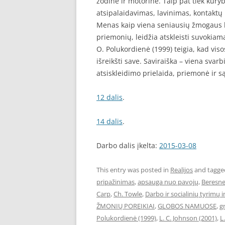
žodinė ir motorinė. Taip pat tiek kūryb
atsipalaidavimas, lavinimas, kontaktų
Menas kaip viena seniausių žmogaus k
priemonių, leidžia atskleisti suvokiam
O. Polukordienė (1999) teigia, kad vi
išreikšti save. Saviraiška – viena sva
atsiskleidimo prielaida, priemonė ir s
12 dalis
.
14 dalis
.
Darbo dalis įkelta:
2015-03-08
This entry was posted in
Realijos
and tagg
pripažinimas
,
apsauga nuo pavojų
,
Beresne
Carp
,
Ch. Towle
,
Darbo ir socialinių tyrimų i
ŽMONIŲ POREIKIAI
,
GLOBOS NAMUOSE
,
g
Polukordienė (1999)
,
L. C. Johnson (2001)
,
L