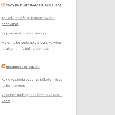
STATYBINĖS MEDŽIAGOS IR PASLAUGOS
Trinkelių medžiagų ir projektavimo
parinkimas
Kaip veikia atbulinis osmosas
Maksimalios geriamo vandens kokybės
palaikymui – Atbulinis osmosas
DRAUDIMAS INTERNETU
Kokių vasarinių padangų ieškote – visas
rasite internetu
Vasarinės padangos keičiamos vasarai –
kodėl