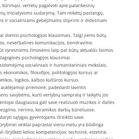
, kūrimąsi, vertėtų pagalvoti apie palankesnių
onių iniciatyvoms sudarymą. Tam reikėtų pastangų,
s ir socialiniams gebėjimams stiprinti ir didesniam
i domisi psichologijos klausimais. Taigi jiems būtų
jos, neverbalinės komunikacijos, bendravimo
lbūt vyresniems žmonėms taip pat būtų aktualūs šeimos
edagoginės psichologijos klausimai.
sidomėjimą socialiniais ir humanitariniais mokslais,
s ekonomikos, filosofijos, politologijos kursus ar
etikos, logikos, kalbos kultūros kursus.
 auklėjamoji priemonė, padedanti lavintis
s savybėms, kurti vertybių sampratą ir laikytis jos
ojai daugiausia gali save realizuoti muzikos ir dailės
mezgimo, nėrimo, keramikos darbų būreliuose.
udaryti sąlygas gyventojams išreikšti save.
ūrybinei veiklai paprastai vienu metu yra būdinga
li išryškėti kelios kompetencijos: techninė, estetinė,