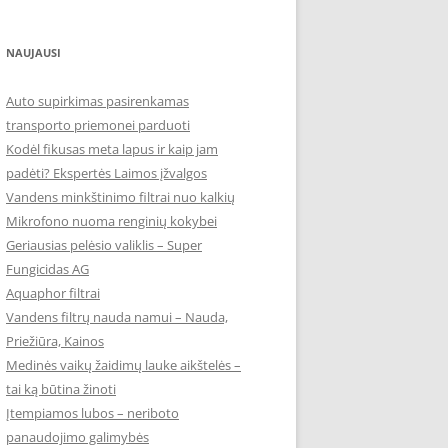
NAUJAUSI
Auto supirkimas pasirenkamas
transporto priemonei parduoti
Kodėl fikusas meta lapus ir kaip jam
padėti? Ekspertės Laimos įžvalgos
Vandens minkštinimo filtrai nuo kalkių
Mikrofono nuoma renginių kokybei
Geriausias pelėsio valiklis – Super
Fungicidas AG
Aquaphor filtrai
Vandens filtrų nauda namui – Nauda,
Priežiūra, Kainos
Medinės vaikų žaidimų lauke aikštelės –
tai ką būtina žinoti
Įtempiamos lubos – neriboto
panaudojimo galimybės