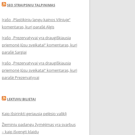
SEO STRAIPSNIU TALPINIMAS
Įrašo „Plastikinių langų kainos Vilniuje“
komentaras, kurį parašė Algis
Įrašo „Prezervatyvai yra draugiškiausia
priemonė Jūsų sveikatai“ komentaras, kurį
parašė Sargiai
Įrašo „Prezervatyvai yra draugiškiausia
priemonė Jūsų sveikatai“ komentaras, kurį
parašė Prezervatyvai
LEKTUVU BILIETAI
Kaip išsirinkti geriausią pelėsio valiklį
Žieminių padangų žymėjimas yra svarbus
– kaip išvengti klaidų