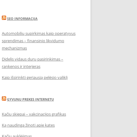
SEO INFORMACIJA
Automobilių supirkimas kaip operatyvus
sprendimas – finansinio likvidumo
mechanizmas
Didelis vidaus durų pasirinkimas –
rankenos ir interjeras
Kaip išsirinkti geriausią pelėsio valiklį
GYVUNU PREKES INTERNETU
Kačių skiepai – vakcinacijos grafikas
Ką naudinga žinoti apie kates
Kačių auklėjimas