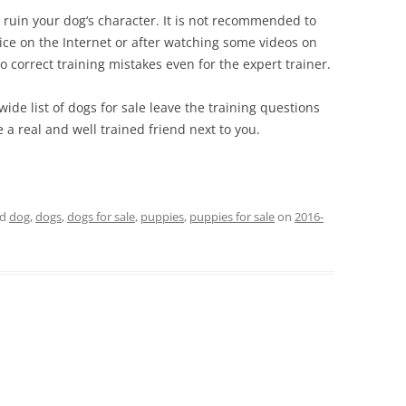
y ruin your dog‘s character. It is not recommended to
ice on the Internet or after watching some videos on
 to correct training mistakes even for the expert trainer.
ide list of dogs for sale leave the training questions
e a real and well trained friend next to you.
ed
dog
,
dogs
,
dogs for sale
,
puppies
,
puppies for sale
on
2016-