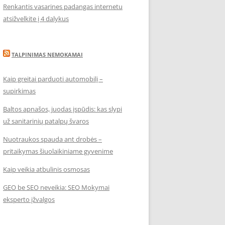
Renkantis vasarines padangas internetu
atsižvelkite į 4 dalykus
TALPINIMAS NEMOKAMAI
Kaip greitai parduoti automobilį –
supirkimas
Baltos apnašos, juodas įspūdis: kas slypi
už sanitarinių patalpų švaros
Nuotraukos spauda ant drobės –
pritaikymas šiuolaikiniame gyvenime
Kaip veikia atbulinis osmosas
GEO be SEO neveikia: SEO Mokymai
eksperto įžvalgos