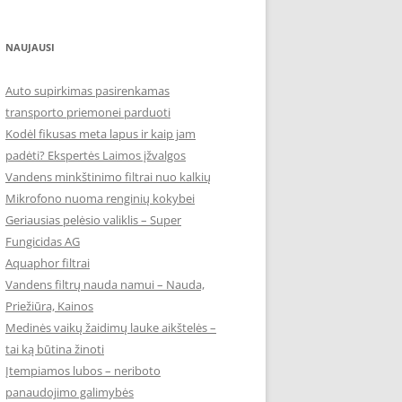
NAUJAUSI
Auto supirkimas pasirenkamas
transporto priemonei parduoti
Kodėl fikusas meta lapus ir kaip jam
padėti? Ekspertės Laimos įžvalgos
Vandens minkštinimo filtrai nuo kalkių
Mikrofono nuoma renginių kokybei
Geriausias pelėsio valiklis – Super
Fungicidas AG
Aquaphor filtrai
Vandens filtrų nauda namui – Nauda,
Priežiūra, Kainos
Medinės vaikų žaidimų lauke aikštelės –
tai ką būtina žinoti
Įtempiamos lubos – neriboto
panaudojimo galimybės