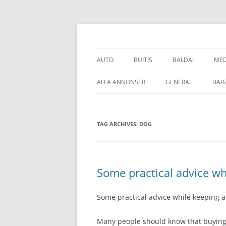
Skip
to
content
Talpinami SEO straipsniai kokybiškų atgalini
SEO straipsnių talp
AUTO
BUITIS
BALDAI
MED
PADANGOS
PREKĖS
O
ALLA ANNONSER
GENERAL
BARZ
TAG ARCHIVES:
DOG
Some practical advice wh
Some practical advice while keeping 
Many people should know that buying 