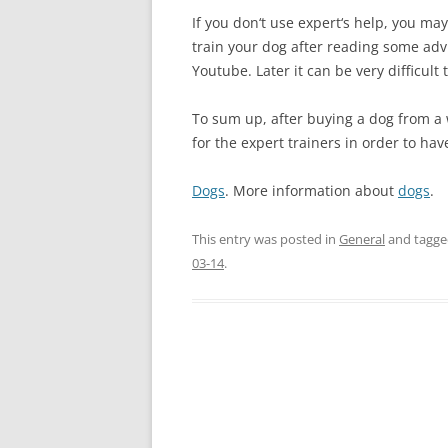
If you don‘t use expert‘s help, you ma
train your dog after reading some adv
Youtube. Later it can be very difficult
To sum up, after buying a dog from a w
for the expert trainers in order to hav
Dogs
. More information about
dogs
.
This entry was posted in
General
and tagg
03-14
.