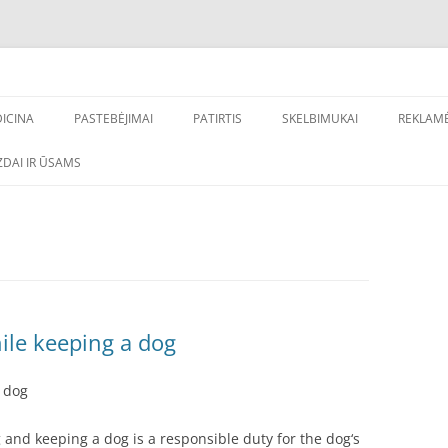
ų nuorodų gavimui, internetinio verslo stiprinimui – Frag.lt
inimas
ICINA
PASTEBĖJIMAI
PATIRTIS
SKELBIMUKAI
REKLAM
DONTOLOGIJA
DAI IR ŪSAMS
ile keeping a dog
a dog
and keeping a dog is a responsible duty for the dog‘s