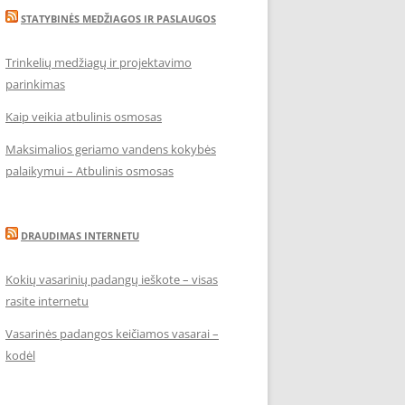
STATYBINĖS MEDŽIAGOS IR PASLAUGOS
Trinkelių medžiagų ir projektavimo
parinkimas
Kaip veikia atbulinis osmosas
Maksimalios geriamo vandens kokybės
palaikymui – Atbulinis osmosas
DRAUDIMAS INTERNETU
Kokių vasarinių padangų ieškote – visas
rasite internetu
Vasarinės padangos keičiamos vasarai –
kodėl