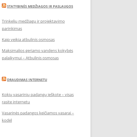
STATYBINĖS MEDŽIAGOS IR PASLAUGOS
Trinkelių medžiagų ir projektavimo
parinkimas
Kaip veikia atbulinis osmosas
Maksimalios geriamo vandens kokybės
palaikymui – Atbulinis osmosas
DRAUDIMAS INTERNETU
Kokių vasarinių padangų ieškote – visas
rasite internetu
Vasarinės padangos keičiamos vasarai –
kodėl