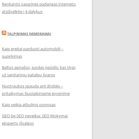
Renkantis vasarines padangas internetu
atsižvelkite į 4 dalykus
TALPINIMAS NEMOKAMAI
Kaip greitai parduoti automobilį –
supirkimas
Baltos apnašos, juodas įspūdis: kas slypi
už sanitarinių patalpų švaros
Nuotraukos spauda ant drobės –
pritaikymas šiuolaikiniame gyvenime
Kaip veikia atbulinis osmosas
GEO be SEO neveikia: SEO Mokymai
eksperto įžvalgos