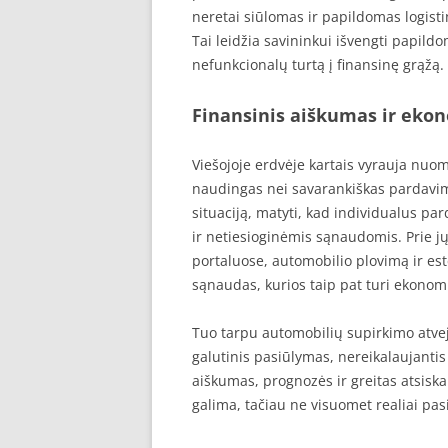
neretai siūlomas ir papildomas logis
Tai leidžia savininkui išvengti papildo
nefunkcionalų turtą į finansinę grąžą.
Finansinis aiškumas ir eko
Viešojoje erdvėje kartais vyrauja nuo
naudingas nei savarankiškas pardavi
situaciją, matyti, kad individualus p
ir netiesioginėmis sąnaudomis. Prie j
portaluose, automobilio plovimą ir es
sąnaudas, kurios taip pat turi ekonom
Tuo tarpu automobilių supirkimo atvej
galutinis pasiūlymas, nereikalaujantis
aiškumas, prognozės ir greitas atsisk
galima, tačiau ne visuomet realiai pa