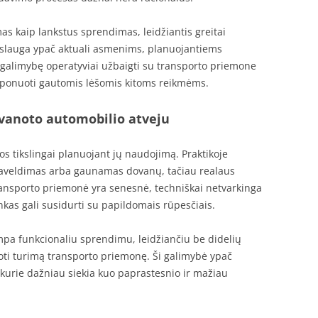
as kaip lankstus sprendimas, leidžiantis greitai
 paslauga ypač aktuali asmenims, planuojantiems
o galimybę operatyviai užbaigti su transporto priemone
isponuoti gautomis lėšomis kitoms reikmėms.
vanoto automobilio atveju
s tikslingai planuojant jų naudojimą. Praktikoje
 paveldimas arba gaunamas dovanų, tačiau realaus
transporto priemonė yra senesnė, techniškai netvarkinga
nkas gali susidurti su papildomais rūpesčiais.
ampa funkcionaliu sprendimu, leidžiančiu be didelių
uoti turimą transporto priemonę. Ši galimybė ypač
kurie dažniau siekia kuo paprastesnio ir mažiau