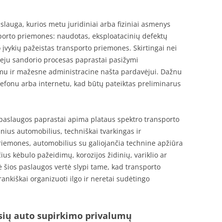
lauga, kurios metu juridiniai arba fiziniai asmenys
nsporto priemones: naudotas, eksploatacinių defektų
 įvykių pažeistas transporto priemones. Skirtingai nei
veju sandorio procesas paprastai pasižymi
u ir mažesne administracine našta pardavėjui. Dažnu
efonu arba internetu, kad būtų pateiktas preliminarus
paslaugos paprastai apima plataus spektro transporto
nius automobilius, techniškai tvarkingas ir
riemones, automobilius su galiojančia technine apžiūra
čius kėbulo pažeidimų, korozijos židinių, variklio ar
 šios paslaugos vertė slypi tame, kad transporto
nkiškai organizuoti ilgo ir neretai sudėtingo
usių auto supirkimo privalumų