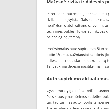
Mažesnė rizika ir didesnis 
Parduodant automobilį per skelbimų p
rizikomis: neįvykstančiais susitikima
neaiškiomis atsiskaitymo sąlygomis a
techninės būklės. Tokios aplinkybės d
psichologinę įtampą.
Profesionalus auto supirkimas šiuo as
apibrėžtumu. Dažniausiai sandoris įf
atliekamas nedelsiant, o dokumentų t
Tai užtikrina didesnį pasitikėjimą ir 
Auto supirkimo aktualumas
Gyvenimo eigoje dažnai keičiasi asmens 
Persikraustymas, šeimos sudėties pokyč
tai, kad turimas automobilis tampa ne
Tokiais atvejais ilgas savarankiško p