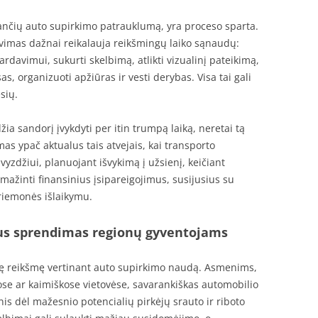
ančių auto supirkimo patrauklumą, yra proceso sparta.
vimas dažnai reikalauja reikšmingų laiko sąnaudų:
rdavimui, sukurti skelbimą, atlikti vizualinį pateikimą,
as, organizuoti apžiūras ir vesti derybas. Visa tai gali
sių.
ia sandorį įvykdyti per itin trumpą laiką, neretai tą
as ypač aktualus tais atvejais, kai transporto
vyzdžiui, planuojant išvykimą į užsienį, keičiant
umažinti finansinius įsipareigojimus, susijusius su
riemonės išlaikymu.
us sprendimas regionų gyventojams
delę reikšmę vertinant auto supirkimo naudą. Asmenims,
e ar kaimiškose vietovėse, savarankiškas automobilio
 dėl mažesnio potencialių pirkėjų srauto ir riboto