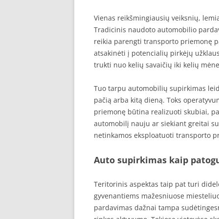
Vienas reikšmingiausių veiksnių, lemi
Tradicinis naudoto automobilio parda
reikia parengti transporto priemonę pa
atsakinėti į potencialių pirkėjų užklaus
trukti nuo kelių savaičių iki kelių mėne
Tuo tarpu automobilių supirkimas leidž
pačią arba kitą dieną. Toks operatyvum
priemonę būtina realizuoti skubiai, pa
automobilį nauju ar siekiant greitai s
netinkamos eksploatuoti transporto p
Auto supirkimas kaip patog
Teritorinis aspektas taip pat turi di
gyvenantiems mažesniuose miesteliuos
pardavimas dažnai tampa sudėtingesnis