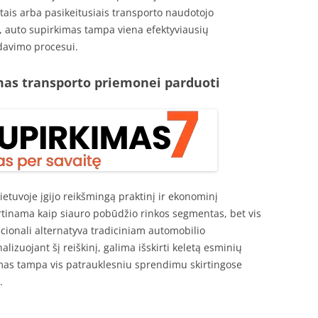
tais arba pasikeitusiais transporto naudotojo
, auto supirkimas tampa viena efektyviausių
davimo procesui.
as transporto priemonei parduoti
etuvoje įgijo reikšmingą praktinį ir ekonominį
rtinama kaip siauro pobūdžio rinkos segmentas, bet vis
cionali alternatyva tradiciniam automobilio
lizuojant šį reiškinį, galima išskirti keletą esminių
imas tampa vis patrauklesniu sprendimu skirtingose
.