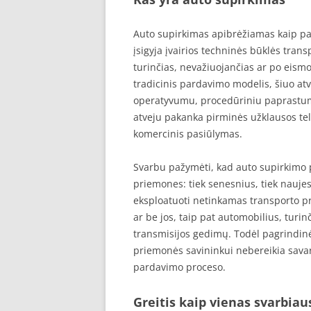
Auto supirkimas apibrėžiamas kaip pas
įsigyja įvairios techninės būklės tra
turinčias, nevažiuojančias ar po eismo
tradicinis pardavimo modelis, šiuo at
operatyvumu, procedūriniu paprastum
atveju pakanka pirminės užklausos tel
komercinis pasiūlymas.
Svarbu pažymėti, kad auto supirkimo 
priemones: tiek senesnius, tiek naujes
eksploatuoti netinkamas transporto p
ar be jos, taip pat automobilius, turin
transmisijos gedimų. Todėl pagrindinė
priemonės savininkui nebereikia savara
pardavimo proceso.
Greitis kaip vienas svarbia