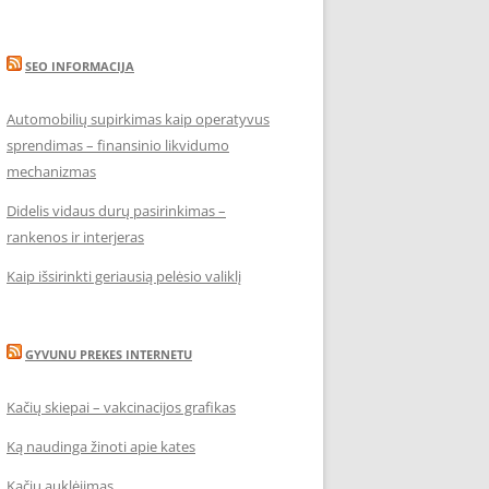
SEO INFORMACIJA
Automobilių supirkimas kaip operatyvus
sprendimas – finansinio likvidumo
mechanizmas
Didelis vidaus durų pasirinkimas –
rankenos ir interjeras
Kaip išsirinkti geriausią pelėsio valiklį
GYVUNU PREKES INTERNETU
Kačių skiepai – vakcinacijos grafikas
Ką naudinga žinoti apie kates
Kačių auklėjimas