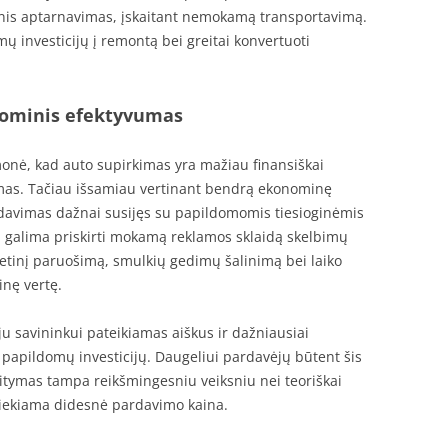
tinis aptarnavimas, įskaitant nemokamą transportavimą.
mų investicijų į remontą bei greitai konvertuoti
nominis efektyvumas
monė, kad auto supirkimas yra mažiau finansiškai
mas. Tačiau išsamiau vertinant bendrą ekonominę
ardavimas dažnai susijęs su papildomomis tiesioginėmis
ų galima priskirti mokamą reklamos sklaidą skelbimų
tetinį paruošimą, smulkių gedimų šalinimą bei laiko
inę vertę.
u savininkui pateikiamas aiškus ir dažniausiai
 papildomų investicijų. Daugeliui pardavėjų būtent šis
aitymas tampa reikšmingesniu veiksniu nei teoriškai
siekiama didesnė pardavimo kaina.