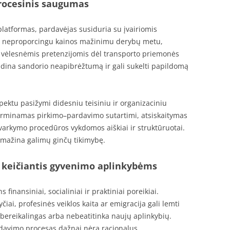
procesinis saugumas
latformas, pardavėjas susiduria su įvairiomis
is, neproporcingu kainos mažinimu derybų metu,
r vėlesnėmis pretenzijomis dėl transporto priemonės
idina sandorio neapibrėžtumą ir gali sukelti papildomą
pektu pasižymi didesniu teisiniu ir organizaciniu
orminamas pirkimo–pardavimo sutartimi, atsiskaitymas
varkymo procedūros vykdomos aiškiai ir struktūruotai.
sumažina galimų ginčų tikimybę.
 keičiantis gyvenimo aplinkybėms
finansiniai, socialiniai ir praktiniai poreikiai.
iai, profesinės veiklos kaita ar emigracija gali lemti
bereikalingas arba nebeatitinka naujų aplinkybių.
ardavimo procesas dažnai nėra racionalus.