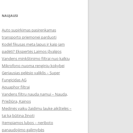
NAUJAUSI
Auto supirkimas pasirenkamas
transporto priemonei parduoti
Kodėl fikusas meta lapus ir kaip jam
padėti? Ekspertės Laimos įžvalgos
Vandens minkštinimo filtrai nuo kalkių
Mikrofono nuoma renginių kokybei
Geriausias pelėsio valiklis – Super
Fungicidas AG
Aquaphor filtrai
Vandens filtrų nauda namui – Nauda,
Priežiūra, Kainos
Medinės vaikų žaidimų lauke aikštelės –
tai ką būtina žinoti
Įtempiamos lubos – neriboto
panaudojimo galimybės