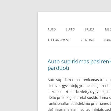
Skip
to
content
Talpinami SEO straipsniai kokybiškų atgalini
SEO straipsnių talp
AUTO
BUITIS
BALDAI
MED
PADANGOS
PREKĖS
O
ALLA ANNONSER
GENERAL
BARZ
Auto supirkimas pasiren
parduoti
Auto supirkimas pasirenkamas transpo
Lietuvos gyventojų yra neatsiejama k
laiku pasiekti darbovietę, ugdymo įstai
dėlto praktikoje neretai susiduriama s
funkcionalios susisiekimo priemonės t
dažniausiai siejami su techniniais ged