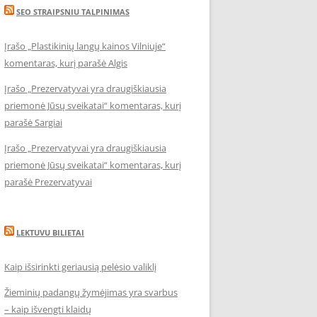
SEO STRAIPSNIU TALPINIMAS
Įrašo „Plastikinių langų kainos Vilniuje“
komentaras, kurį parašė Algis
Įrašo „Prezervatyvai yra draugiškiausia
priemonė Jūsų sveikatai“ komentaras, kurį
parašė Sargiai
Įrašo „Prezervatyvai yra draugiškiausia
priemonė Jūsų sveikatai“ komentaras, kurį
parašė Prezervatyvai
LEKTUVU BILIETAI
Kaip išsirinkti geriausią pelėsio valiklį
Žieminių padangų žymėjimas yra svarbus
– kaip išvengti klaidų