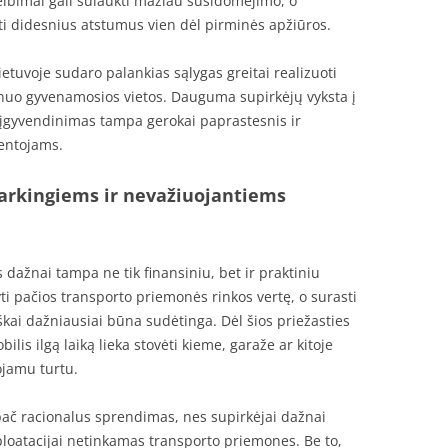
elbimai gali sulaukti mažiau susidomėjimo, o
kti didesnius atstumus vien dėl pirminės apžiūros.
ietuvoje sudaro palankias sąlygas greitai realizuoti
nuo gyvenamosios vietos. Dauguma supirkėjų vyksta į
o įgyvendinimas tampa gerokai paprastesnis ir
entojams.
arkingiems ir nevažiuojantiems
dažnai tampa ne tik finansiniu, bet ir praktiniu
yti pačios transporto priemonės rinkos vertę, o surasti
kai dažniausiai būna sudėtinga. Dėl šios priežasties
bilis ilgą laiką lieka stovėti kieme, garaže ar kitoje
ojamu turtu.
ypač racionalus sprendimas, nes supirkėjai dažnai
ploatacijai netinkamas transporto priemones. Be to,