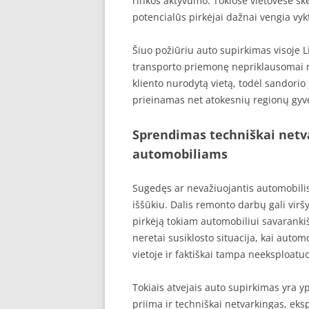
rinkos aktyvumo. Tokiose vietovėse sk
potencialūs pirkėjai dažnai vengia vy
Šiuo požiūriu auto supirkimas visoje L
transporto priemonę nepriklausomai 
kliento nurodytą vietą, todėl sandori
prieinamas net atokesnių regionų gyv
Sprendimas techniškai netv
automobiliams
Sugedęs ar nevažiuojantis automobilis 
iššūkiu. Dalis remonto darbų gali virš
pirkėją tokiam automobiliui savarankiš
neretai susiklosto situacija, kai automo
vietoje ir faktiškai tampa neeksploatu
Tokiais atvejais auto supirkimas yra 
priima ir techniškai netvarkingas, eks