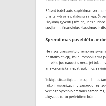
Būtent todėl auto supirkimas vertinam
prisitaikyti prie pakitusių sąlygų. Ši
išvykimą gyventi į užsienį, nes sudar
susijusius finansinius klausimus ir d
Sprendimas paveldėto ar do
Ne visos transporto priemonės įgyjamo
pasitaiko atvejų, kai automobilis yra
poreikio juo naudotis nėra. Jei tokia 
ar ekonomiškai nepatraukli, jos savini
Tokioje situacijoje auto supirkimas t
laiko ir organizacinių sąnaudų realiz
vertinga vyresnio amžiaus asmenims, 
aktyvaus turto perleidimo būdo.