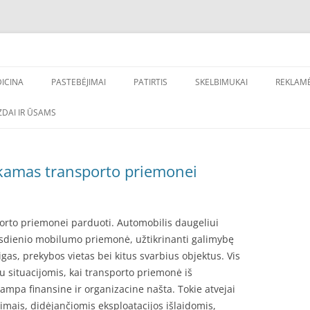
ų nuorodų gavimui, internetinio verslo stiprinimui – Frag.lt
inimas
ICINA
PASTEBĖJIMAI
PATIRTIS
SKELBIMUKAI
REKLAM
DONTOLOGIJA
DAI IR ŪSAMS
kamas transporto priemonei
rto priemonei parduoti. Automobilis daugeliui
asdienio mobilumo priemonė, užtikrinanti galimybę
gas, prekybos vietas bei kitus svarbius objektus. Vis
u situacijomis, kai transporto priemonė iš
ampa finansine ir organizacine našta. Tokie atvejai
imais, didėjančiomis eksploatacijos išlaidomis,