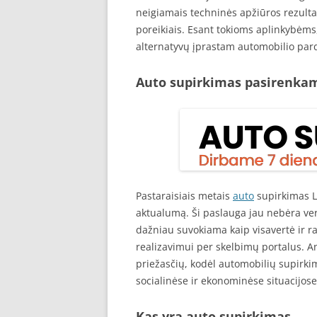
neigiamais techninės apžiūros rezulta
poreikiais. Esant tokioms aplinkybėms
alternatyvų įprastam automobilio par
Auto supirkimas pasirenkam
Pastaraisiais metais
auto
supirkimas Li
aktualumą. Ši paslauga jau nebėra ve
dažniau suvokiama kaip visavertė ir ra
realizavimui per skelbimų portalus. Ana
priežasčių, kodėl automobilių supirk
socialinėse ir ekonominėse situacijose
Kas yra auto supirkimas