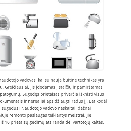
audotojo vadovas, kai su nauja buitine technikas yra
. Greičiausiai, jis įdedamas į stalčių ir pamirštamas,
epatogumų. Sugedęs prietaisas priverčia išknisti visus
dokumentais ir nerealiai apsidžiaugti radus jį. Bet kodėl
ikai sugedus? Naudotojo vadovo neskaitai, dažnai
lniuje remonto paslaugas teikiantys meistrai. Jie
 8 iš 10 prietaisų gedimų atsiranda dėl vartotojų kaltės.