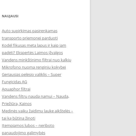
NAUJAUSI
Auto supirkimas pasirenkamas
transporto priemonei parduoti
Kodėl fikusas meta lapus ir kaip jam
padėti? Ekspertės Laimos įžvalgos
Vandens minkštinimo filtrai nuo kalkių
Mikrofono nuoma renginių kokybei
Geriausias pelėsio valiklis – Super
Fungicidas AG
Aquaphor filtrai
Vandens filtrų nauda namui – Nauda,
Priežiūra, Kainos
Medinės vaikų žaidimų lauke aikštelės –
tai ką būtina žinoti
Įtempiamos lubos – neriboto
panaudojimo galimybės