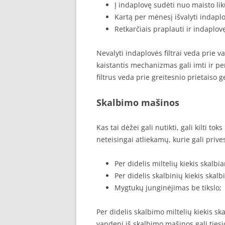
Į indaplovę sudėti nuo maisto lik
Kartą per mėnesį išvalyti indaplov
Retkarčiais praplauti ir indaplov
Nevalyti indaplovės filtrai veda pri
kaistantis mechanizmas gali imti ir per
filtrus veda prie greitesnio prietaiso 
Skalbimo mašinos
Kas tai dėžei gali nutikti, gali kilti t
neteisingai atliekamų, kurie gali priv
Per didelis miltelių kiekis skalbia
Per didelis skalbinių kiekis skal
Mygtukų junginėjimas be tikslo;
Per didelis skalbimo miltelių kiekis ska
vandenį iš skalbimo mašinos gali ties