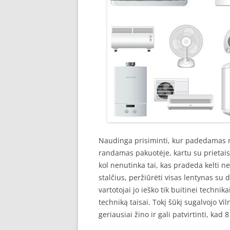
Naudinga prisiminti, kur padedamas n
randamas pakuotėje, kartu su prietaisu
kol nenutinka tai, kas pradeda kelti n
stalčius, peržiūrėti visas lentynas su 
vartotojai jo ieško tik buitinei techn
techniką taisai. Tokį šūkį sugalvojo Vi
geriausiai žino ir gali patvirtinti, kad