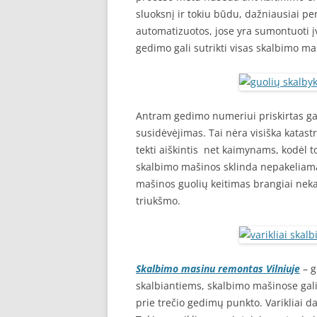
sluoksnį ir tokiu būdu, dažniausiai per
automatizuotos, jose yra sumontuoti įv
gedimo gali sutrikti visas skalbimo m
Antram gedimo numeriui priskirtas ga
susidėvėjimas. Tai nėra visiška katastr
tekti aiškintis net kaimynams, kodėl to
skalbimo mašinos sklinda nepakeliam
mašinos guolių keitimas brangiai nekain
triukšmo.
Skalbimo masinu remontas Vilniuje
– g
skalbiantiems, skalbimo mašinose gali s
prie trečio gedimų punkto. Varikliai d