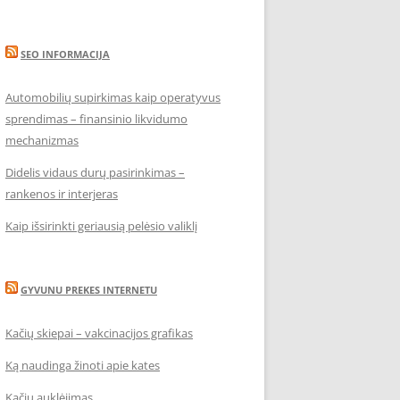
SEO INFORMACIJA
Automobilių supirkimas kaip operatyvus
sprendimas – finansinio likvidumo
mechanizmas
Didelis vidaus durų pasirinkimas –
rankenos ir interjeras
Kaip išsirinkti geriausią pelėsio valiklį
GYVUNU PREKES INTERNETU
Kačių skiepai – vakcinacijos grafikas
Ką naudinga žinoti apie kates
Kačių auklėjimas