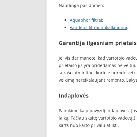
Naudinga pasidomėti:
Aquaphor filtrai
;
Vandens filtrai nukalkinimui
;
Garantija ilgesniam prietai
Jei vis dar manote, kad vartotojo vado
prietaiso jis yra pridedamas ne veltui
surašo atmintinę, kurioje nurodo veiks
veikimą nereikalaujant remonto. Sakys
Indaplovės
Paimkime kaip pavyzdį indaploves. Jo
laiką. Tačiau skaitę vartotojo vadovą ž
karts nuo karto privalu atlikti.