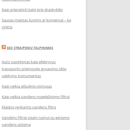
Kaip pripratinti katę prie draskyklės
Sausas maistas šunims ar konservai – ką
rinktis
SEO STRAIPSNIU TALPINIMAS
Auto supirkimas kaip efektyvus
transporto priemonės gyvavimo ciklo
valdymo instrumentas
Kaip veikia atbulinis osmosas
Kaip veikia vandens nugeležinimo filtrai
Klaidos renkantis vandens filtrą
Vandens filtrai visam namui su geriamo
vandens sistema