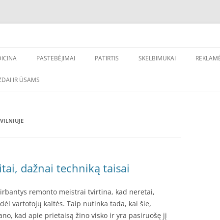
ų nuorodų gavimui, internetinio verslo stiprinimui – Frag.lt
inimas
ICINA
PASTEBĖJIMAI
PATIRTIS
SKELBIMUKAI
REKLAM
DONTOLOGIJA
DAI IR ŪSAMS
VILNIUJE
ai, dažnai techniką taisai
irbantys remonto meistrai tvirtina, kad neretai,
l vartotojų kaltės. Taip nutinka tada, kai šie,
o, kad apie prietaisą žino visko ir yra pasiruošę jį