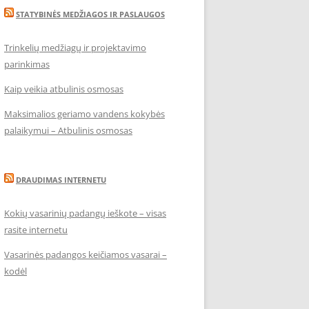
STATYBINĖS MEDŽIAGOS IR PASLAUGOS
Trinkelių medžiagų ir projektavimo
parinkimas
Kaip veikia atbulinis osmosas
Maksimalios geriamo vandens kokybės
palaikymui – Atbulinis osmosas
DRAUDIMAS INTERNETU
Kokių vasarinių padangų ieškote – visas
rasite internetu
Vasarinės padangos keičiamos vasarai –
kodėl