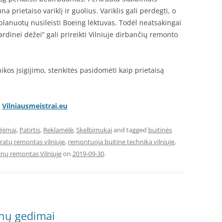
a prietaiso variklį ir guolius. Variklis gali perdegti, o
planuotų nusileisti Boeing lėktuvas. Todėl neatsakingai
rdinei dėžei” gali prireikti Vilniuje dirbančių remonto
ikos įsigijimo, stenkitės pasidomėti kaip prietaisą
–
Vilniausmeistrai.eu
ėjimai
,
Patirtis
,
Reklamėlė
,
Skelbimukai
and tagged
buitinės
ratų remontas vilniuje
,
remontuoja buitine technika vilniuje
,
nų remontas Vilniuje
on
2019-09-30
.
nų gedimai