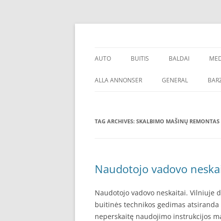
Skip
to
content
Talpinami SEO straipsniai kokybiškų atgalini
SEO straipsnių talp
AUTO
BUITIS
BALDAI
MED
PADANGOS
PREKĖS
O
ALLA ANNONSER
GENERAL
BARZ
TAG ARCHIVES:
SKALBIMO MAŠINŲ REMONTAS 
Naudotojo vadovo neskait
Naudotojo vadovo neskaitai. Vilniuje d
buitinės technikos gedimas atsiranda dė
neperskaitę naudojimo instrukcijos man