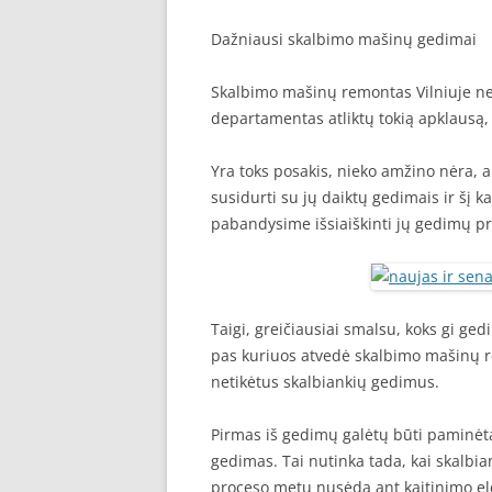
Dažniausi skalbimo mašinų gedimai
Skalbimo mašinų remontas Vilniuje nenu
departamentas atliktų tokią apklausą, 
Yra toks posakis, nieko amžino nėra, a
susidurti su jų daiktų gedimais ir šį 
pabandysime išsiaiškinti jų gedimų pr
Taigi, greičiausiai smalsu, koks gi ge
pas kuriuos atvedė skalbimo mašinų re
netikėtus skalbiankių gedimus.
Pirmas iš gedimų galėtų būti paminė
gedimas. Tai nutinka tada, kai skalbi
proceso metu nusėda ant kaitinimo ele