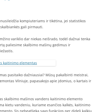
sileidžia kompiuteriams ir tikėtina, jei statistikos
skalbiankės gali pirmauti.
mžino variklio dar niekas neišrado, todėl dažnai tenka
kartą paliesime skalbimo mašinų gedimus ir
iežastis.
dimas pasitaiko dažniausiai? Mūsų pakalbinti meistrai,
montas Vilniuje, papasakojo apie įdomius, o kartais ir
tas skalbimo mašinos vandens kaitinimo elemento
ama kietu vandeniu, kuriame esančios kalkės, kaitinimo
mento, šis nebeatlieka savo funkcijos per didelį kalkių