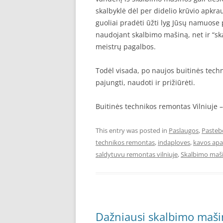
skalbyklė dėl per didelio krūvio apkraun
guoliai pradėti ūžti lyg Jūsų namuose 
naudojant skalbimo mašiną, net ir “ska
meistrų pagalbos.
Todėl visada, po naujos buitinės techn
pajungti, naudoti ir prižiūrėti.
Buitinės technikos remontas Vilniuje 
This entry was posted in
Paslaugos
,
Pasteb
technikos remontas
,
indaploves
,
kavos apa
saldytuvu remontas vilniuje
,
Skalbimo maši
Dažniausi skalbimo maši