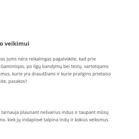
so veikimui
vas Jums nėra reikalingas pagalvokite, kad prie
. Gamintojas, po ilgų bandymų bei testų, vartotojams
mus, kurie yra draudžiami ir kurie prailgins prietaiso
ite, pasakos?
s tarnauja plaunant nešvarius indus ir taupant mūsų
ino, kiek jų indaplovė talpina indų ir kokius veiksmus