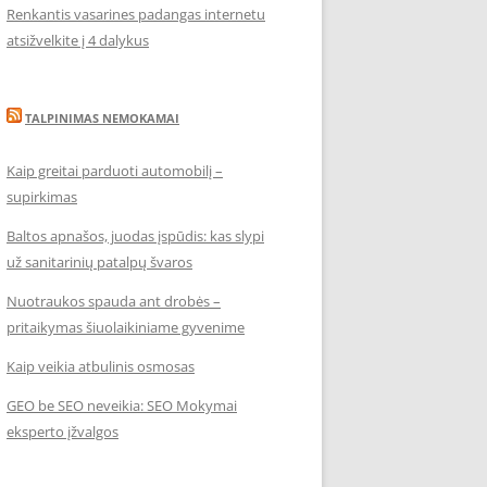
Renkantis vasarines padangas internetu
atsižvelkite į 4 dalykus
TALPINIMAS NEMOKAMAI
Kaip greitai parduoti automobilį –
supirkimas
Baltos apnašos, juodas įspūdis: kas slypi
už sanitarinių patalpų švaros
Nuotraukos spauda ant drobės –
pritaikymas šiuolaikiniame gyvenime
Kaip veikia atbulinis osmosas
GEO be SEO neveikia: SEO Mokymai
eksperto įžvalgos