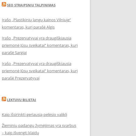
SEO STRAIPSNIU TALPINIMAS
Įrašo „Plastikinių langų kainos Vilniuje“
komentaras, kurį parašė Algis
Įrašo „Prezervatyvai yra draugiškiausia
priemonė Jūsų sveikatai“ komentaras, kurį
parašė Sargiai
Įrašo „Prezervatyvai yra draugiškiausia
priemonė Jūsų sveikatai“ komentaras, kurį
parašė Prezervatyvai
LEKTUVU BILIETAI
Kaip išsirinkti geriausią pelėsio valiklį
Žieminių padangų žymėjimas yra svarbus
– kaip išvengti klaidų