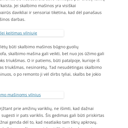
kaista. Jei skalbimo mašinos yra visiškai
airūs davikliai ir sensoriai tikėtina, kad dėl panašaus
ašinos darbas.
lėtų būti skalbimo mašinos būgno guolių
ofa, skalbimo mašina gali veikti, bet nuo jos ūžimo gali
ks triukšmas. O ir patiems, būti patalpoje, kurioje iš
as triukšmas, nesinorėtų. Tad nesudėtingas skalbimo
uos, o po remonto ji vėl dirbs tyliai, skalbs be jokio
rįžtant prie amžinų variklių, ne išimti, kad dažnai
ugesti ir pats variklis. Šis gedimas gali būti priskirtas
ažnai genda dėl to, kad neatlaiko tam tikrų apkrovų.