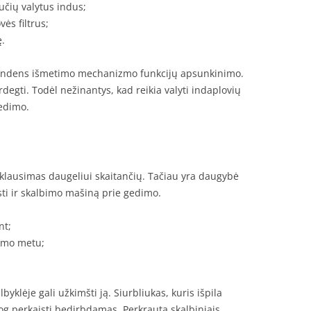
učių valytus indus;
ės filtrus;
ę.
e vandens išmetimo mechanizmo funkcijų apsunkinimo.
degti. Todėl nežinantys, kad reikia valyti indaplovių
gedimo.
oks klausimas daugeliui skaitančių. Tačiau yra daugybė
esti ir skalbimo mašiną prie gedimo.
nt;
bimo metu;
lbyklėje gali užkimšti ją. Siurbliukas, kuris išpila
iog perkaisti bedirbdamas. Perkrauta skalbiniais