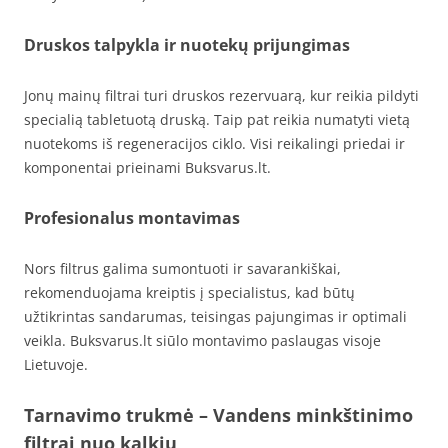
Druskos talpykla ir nuotekų prijungimas
Jonų mainų filtrai turi druskos rezervuarą, kur reikia pildyti
specialią tabletuotą druską. Taip pat reikia numatyti vietą
nuotekoms iš regeneracijos ciklo. Visi reikalingi priedai ir
komponentai prieinami Buksvarus.lt.
Profesionalus montavimas
Nors filtrus galima sumontuoti ir savarankiškai,
rekomenduojama kreiptis į specialistus, kad būtų
užtikrintas sandarumas, teisingas pajungimas ir optimali
veikla. Buksvarus.lt siūlo montavimo paslaugas visoje
Lietuvoje.
Tarnavimo trukmė – Vandens minkštinimo
filtrai nuo kalkių