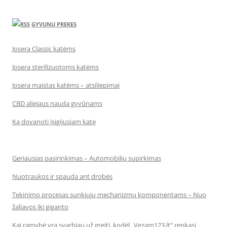
GYVUNU PREKES
Josera Classic katėms
Josera sterilizuotoms katėms
Josera maistas katėms – atsiliepimai
CBD aliejaus nauda gyvūnams
Ką dovanoti įsigijusiam katę
Geriausias pasirinkimas – Automobilių supirkimas
Nuotraukos ir spauda ant drobės
Tekinimo procesas sunkiųjų mechanizmų komponentams – Nuo
žaliavos iki giganto
Kai ramybė yra svarbiau už greitį, kodėl „Vezam123.lt“ renkasi