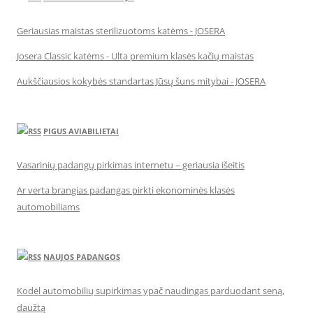
Geriausias maistas sterilizuotoms katėms - JOSERA
Josera Classic katėms - Ulta premium klasės kačių maistas
Aukščiausios kokybės standartas Jūsų šuns mitybai - JOSERA
PIGUS AVIABILIETAI
Vasarinių padangų pirkimas internetu – geriausia išeitis
Ar verta brangias padangas pirkti ekonominės klasės
automobiliams
NAUJOS PADANGOS
Kodėl automobilių supirkimas ypač naudingas parduodant seną,
daužtą