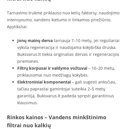
Tarnavimo trukmė priklauso nuo kelių faktorių: naudojimo
intensyvumo, vandens kietumo ir tinkamos priežiūros.
Apytiksliai:
Jonų mainų derva
tarnauja 7–10 metų, jei reguliariai
vyksta regeneracija ir naudojama kokybiška druska.
Buksvarus.lt tiekia originalias dervas ir regeneracijos
priemones.
Filtrų korpusai ir valdymo vožtuvai
– 10–20 metų,
priklausomai nuo medžiagų kokybės.
Elektroniniai komponentai
– gali sugesti anksčiau,
tačiau paprastai gamintojai suteikia 2–5 metų
garantiją. Buksvarus.lt padeda spręsti garantinius
klausimus.
Rinkos kainos – Vandens minkštinimo
filtrai nuo kalkių