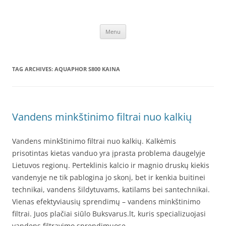
Skip
to
SEO straipsnių talpinimas
content
Talpinami SEO straipsniai kokybiškų atgalinių nuorodų gavimui,
internetinio verslo stiprinimui – Frag.lt
Menu
TAG ARCHIVES:
AQUAPHOR S800 KAINA
Vandens minkštinimo filtrai nuo kalkių
Vandens minkštinimo filtrai nuo kalkių. Kalkėmis
prisotintas kietas vanduo yra įprasta problema daugelyje
Lietuvos regionų. Perteklinis kalcio ir magnio druskų kiekis
vandenyje ne tik pablogina jo skonį, bet ir kenkia buitinei
technikai, vandens šildytuvams, katilams bei santechnikai.
Vienas efektyviausių sprendimų – vandens minkštinimo
filtrai. Juos plačiai siūlo Buksvarus.lt, kuris specializuojasi
vandens filtravimo sprendimuose.