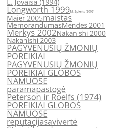
L. Jovaiša (1994)
Longworth 1999
M. Spierts (2003)
maistas
Maier 2005
Memorandumas
Mendes 2001
Merkys 2002
Nakanishi 2000
Nakanishi 2003
PAGYVENUSIŲ ŽMONIŲ
POREIKIAI
PAGYVENUSIŲ ŽMONIŲ
POREIKIAI GLOBOS
NAMUOSE
parama
pastogė
Peterson ir Roelfs (1974)
POREIKIAI GLOBOS
NAMUOSE
reputacija
savivertė