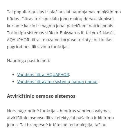
Tai populiariausias ir plačiausiai naudojamas minkštinimo
būdas. Filtras turi specialų jonų mainų dervos sluoksnį,
kuriame kalcio ir magnio jonai pakeičiami natrio jonais.
Tokio tipo sistemas siūlo ir Buksvarus.lt, tai yra S klasės
AQAUPHOR filtrai, mažame korpuse turintys net kelias
pagrindines filtravimo funkcijas.
Naudinga pasidomėti:
Vandens filtrai AQUAPHOR
;
Vandens filtravimo sistemų nauda namui
;
Atvirkštinio osmoso sistemos
Nors pagrindinė funkcija – bendras vandens valymas,
atvirkštinio osmoso filtrai efektyviai pašalina ir kietumo
jonus. Tai brangesnė ir lėtesnė technologija, tačiau