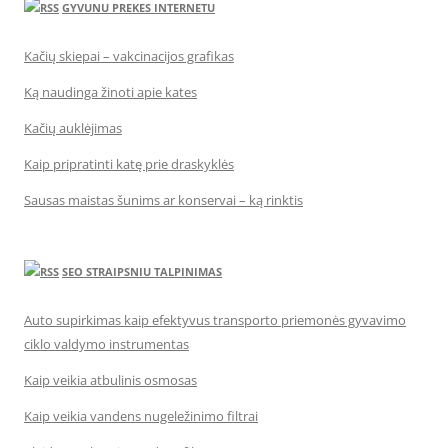
GYVUNU PREKES INTERNETU
Kačių skiepai – vakcinacijos grafikas
Ką naudinga žinoti apie kates
Kačių auklėjimas
Kaip pripratinti katę prie draskyklės
Sausas maistas šunims ar konservai – ką rinktis
SEO STRAIPSNIU TALPINIMAS
Auto supirkimas kaip efektyvus transporto priemonės gyvavimo
ciklo valdymo instrumentas
Kaip veikia atbulinis osmosas
Kaip veikia vandens nugeležinimo filtrai