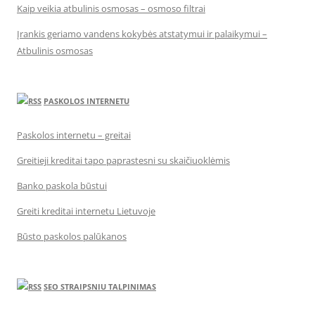
Kaip veikia atbulinis osmosas – osmoso filtrai
Įrankis geriamo vandens kokybės atstatymui ir palaikymui –
Atbulinis osmosas
PASKOLOS INTERNETU
Paskolos internetu – greitai
Greitieji kreditai tapo paprastesni su skaičiuoklėmis
Banko paskola būstui
Greiti kreditai internetu Lietuvoje
Būsto paskolos palūkanos
SEO STRAIPSNIU TALPINIMAS