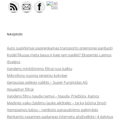
NAUJAUSI
Auto supirkimas pasirenkamas transporto priemonei parduoti
Kodėl fikusas meta lapus ir kaip jam padėti? Ekspertės Laimos
įžvalgos
Vandens minkštinimo filtrai nuo kalkių
Mikrofono nuoma renginių kokybei
Geriausias pelėsio valiklis – Super Fungicidas AG
Aquaphor filtrai
Vandens filtrų nauda namui – Nauda, Priežiūra, Kainos
Medinės vaikų žaidimų lauke aikštelės – tai ką būtina žinoti
Įtempiamos lubos – neriboto panaudojimo galimybės
Renkantis vasarines padangas internetu atsižvelkite į 4 dalykus