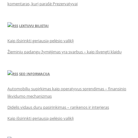
komentaras, kurį parašė Prezervatyvai
LEKTUVU BILIETAI
Kaip išsirinkti geriausią pelėsio valiklį
Žieminių padangų žymėjimas yra svarbus – kaip išvengti klaidų
SEO INFORMACIJA
Automobilių supirkimas kaip operatyvus sprendimas – finansinio
likvidumo mechanizmas
Didelis vidaus durų pasirinkimas – rankenos ir interjeras
Kaip išsirinkti geriausią pelėsio valiklį