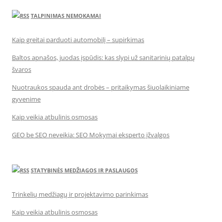
TALPINIMAS NEMOKAMAI
Kaip greitai parduoti automobilį – supirkimas
Baltos apnašos, juodas įspūdis: kas slypi už sanitarinių patalpų
švaros
Nuotraukos spauda ant drobės – pritaikymas šiuolaikiniame
gyvenime
Kaip veikia atbulinis osmosas
GEO be SEO neveikia: SEO Mokymai eksperto įžvalgos
STATYBINĖS MEDŽIAGOS IR PASLAUGOS
Trinkelių medžiagų ir projektavimo parinkimas
Kaip veikia atbulinis osmosas