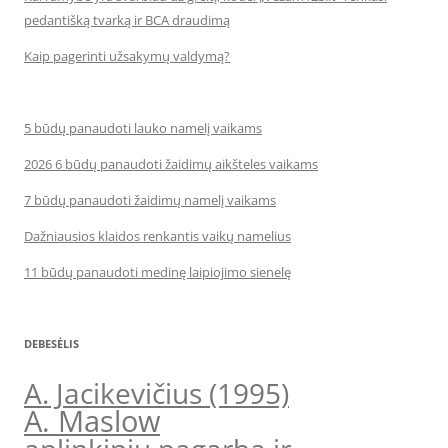
pedantišką tvarką ir BCA draudimą
Kaip pagerinti užsakymų valdymą?
5 būdų panaudoti lauko namelį vaikams
2026 6 būdų panaudoti žaidimų aikšteles vaikams
7 būdų panaudoti žaidimų namelį vaikams
Dažniausios klaidos renkantis vaikų namelius
11 būdų panaudoti medinę laipiojimo sienelę
DEBESĖLIS
A. Jacikevičius (1995)
A. Maslow