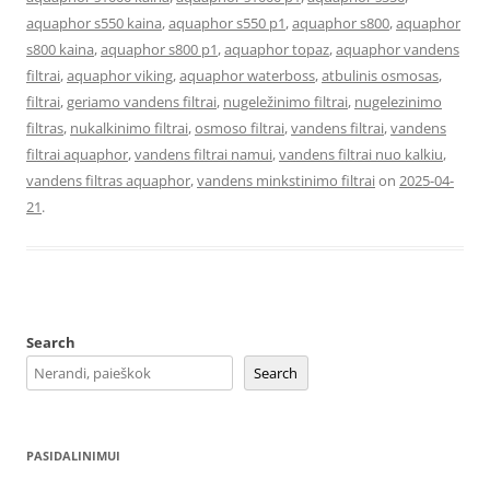
aquaphor s550 kaina
,
aquaphor s550 p1
,
aquaphor s800
,
aquaphor
s800 kaina
,
aquaphor s800 p1
,
aquaphor topaz
,
aquaphor vandens
filtrai
,
aquaphor viking
,
aquaphor waterboss
,
atbulinis osmosas
,
filtrai
,
geriamo vandens filtrai
,
nugeležinimo filtrai
,
nugelezinimo
filtras
,
nukalkinimo filtrai
,
osmoso filtrai
,
vandens filtrai
,
vandens
filtrai aquaphor
,
vandens filtrai namui
,
vandens filtrai nuo kalkiu
,
vandens filtras aquaphor
,
vandens minkstinimo filtrai
on
2025-04-
21
.
Search
Search
PASIDALINIMUI