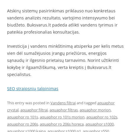
Atskirų sistemų pasirinkimas priklauso nuo konkretaus
vandens analizės rezultato, vartojimo intensyvumo bei
biudžeto. Buksvarus.lt padeda atlikti vandens tyrimus ir
pateikia profesionalias konsultacijas.
Investicija į vandens minkštinimą atsiperka per kelis metus
vien dėl sumažėjusios įrangų priežiūros, energijos
sąnaudų ir ilgesnio prietaisų tarnavimo. Norint užtikrinti
kokybę ir ilgaamžiškumą, verta kreiptis į Buksvarus.lt
specialistus.
SEO straipsnių talpinimas
This entry was posted in
Vandens filtrai
and tagged
aquaphor
crystal
,
aquaphor filtrai
,
aquaphor filtras
,
aquaphor morion
,
aquaphor ro 101s
,
aquaphor ro 101s morion
,
aquaphor ro 102s
,
aquaphor ro 206s
,
aquaphor ro 206s horeca
,
aquaphor s1000
,
aquaphor s1000 kaina
,
aquaphor s1000 p1
,
aquaphor s550
,