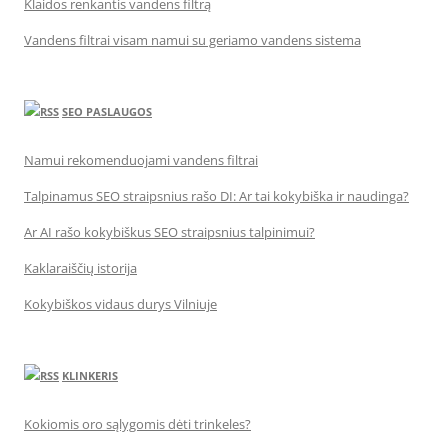
Klaidos renkantis vandens filtrą
Vandens filtrai visam namui su geriamo vandens sistema
SEO PASLAUGOS
Namui rekomenduojami vandens filtrai
Talpinamus SEO straipsnius rašo DI: Ar tai kokybiška ir naudinga?
Ar AI rašo kokybiškus SEO straipsnius talpinimui?
Kaklaraiščių istorija
Kokybiškos vidaus durys Vilniuje
KLINKERIS
Kokiomis oro sąlygomis dėti trinkeles?