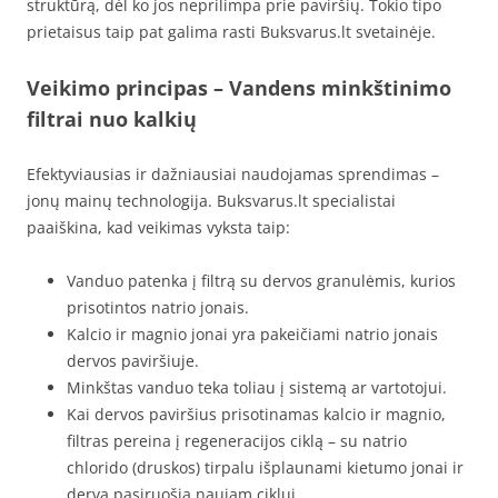
struktūrą, dėl ko jos neprilimpa prie paviršių. Tokio tipo
prietaisus taip pat galima rasti Buksvarus.lt svetainėje.
Veikimo principas – Vandens minkštinimo
filtrai nuo kalkių
Efektyviausias ir dažniausiai naudojamas sprendimas –
jonų mainų technologija. Buksvarus.lt specialistai
paaiškina, kad veikimas vyksta taip:
Vanduo patenka į filtrą su dervos granulėmis, kurios
prisotintos natrio jonais.
Kalcio ir magnio jonai yra pakeičiami natrio jonais
dervos paviršiuje.
Minkštas vanduo teka toliau į sistemą ar vartotojui.
Kai dervos paviršius prisotinamas kalcio ir magnio,
filtras pereina į regeneracijos ciklą – su natrio
chlorido (druskos) tirpalu išplaunami kietumo jonai ir
derva pasiruošia naujam ciklui.