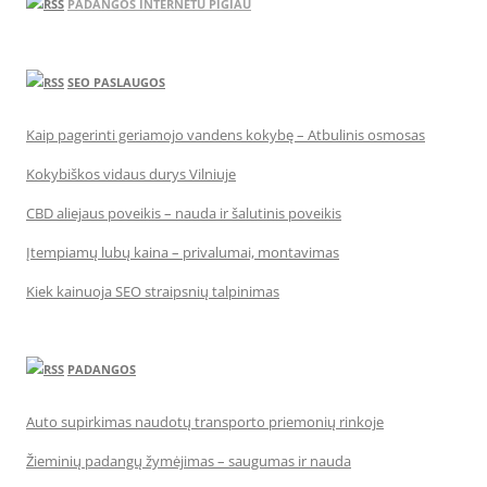
PADANGOS INTERNETU PIGIAU
SEO PASLAUGOS
Kaip pagerinti geriamojo vandens kokybę – Atbulinis osmosas
Kokybiškos vidaus durys Vilniuje
CBD aliejaus poveikis – nauda ir šalutinis poveikis
Įtempiamų lubų kaina – privalumai, montavimas
Kiek kainuoja SEO straipsnių talpinimas
PADANGOS
Auto supirkimas naudotų transporto priemonių rinkoje
Žieminių padangų žymėjimas – saugumas ir nauda