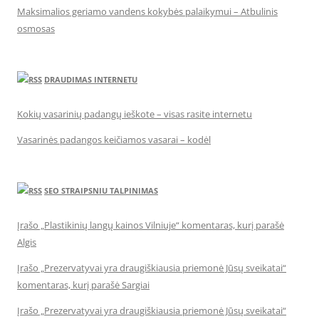
Maksimalios geriamo vandens kokybės palaikymui – Atbulinis
osmosas
DRAUDIMAS INTERNETU
Kokių vasarinių padangų ieškote – visas rasite internetu
Vasarinės padangos keičiamos vasarai – kodėl
SEO STRAIPSNIU TALPINIMAS
Įrašo „Plastikinių langų kainos Vilniuje“ komentaras, kurį parašė
Algis
Įrašo „Prezervatyvai yra draugiškiausia priemonė Jūsų sveikatai“
komentaras, kurį parašė Sargiai
Įrašo „Prezervatyvai yra draugiškiausia priemonė Jūsų sveikatai“