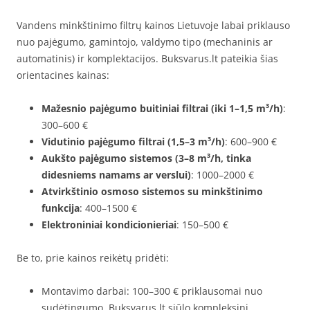
Vandens minkštinimo filtrų kainos Lietuvoje labai priklauso
nuo pajėgumo, gamintojo, valdymo tipo (mechaninis ar
automatinis) ir komplektacijos. Buksvarus.lt pateikia šias
orientacines kainas:
Mažesnio pajėgumo buitiniai filtrai (iki 1–1,5 m³/h)
:
300–600 €
Vidutinio pajėgumo filtrai (1,5–3 m³/h)
: 600–900 €
Aukšto pajėgumo sistemos (3–8 m³/h, tinka
didesniems namams ar verslui)
: 1000–2000 €
Atvirkštinio osmoso sistemos su minkštinimo
funkcija
: 400–1500 €
Elektroniniai kondicionieriai
: 150–500 €
Be to, prie kainos reikėtų pridėti:
Montavimo darbai: 100–300 € priklausomai nuo
sudėtingumo. Buksvarus.lt siūlo kompleksinį