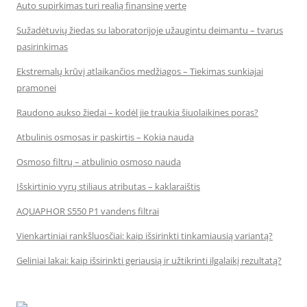
Auto supirkimas turi realią finansinę vertę
Sužadėtuvių žiedas su laboratorijoje užaugintu deimantu – tvarus
pasirinkimas
Ekstremalų krūvį atlaikančios medžiagos – Tiekimas sunkiajai
pramonei
Raudono aukso žiedai – kodėl jie traukia šiuolaikines poras?
Atbulinis osmosas ir paskirtis – Kokia nauda
Osmoso filtrų – atbulinio osmoso nauda
Išskirtinio vyrų stiliaus atributas – kaklaraištis
AQUAPHOR S550 P1 vandens filtrai
Vienkartiniai rankšluosčiai: kaip išsirinkti tinkamiausią variantą?
Geliniai lakai: kaip išsirinkti geriausią ir užtikrinti ilgalaikį rezultatą?