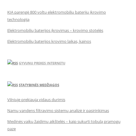
KIA parengė 800 voltų elektromobilių baterijų įkrovimo
technologiją
Elektromobilių baterijos įkrovimas – krovimo stotelės
Elektromobilių baterijos krovimo laikas, kainos
GYVUNU PREKES INTERNETU
STATYBINĖS MEDŽIAGOS
Vilniuje prekiauja vidaus durimis
Namų vandens filtravimo sistemų analizė ir pasirinkimas
Medinės vaikų žaidimų aikštelės – kaip sukurti tobulą pramogų
oazę