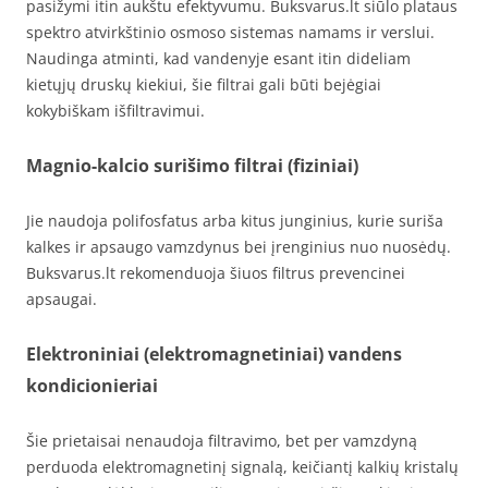
pasižymi itin aukštu efektyvumu. Buksvarus.lt siūlo plataus
spektro atvirkštinio osmoso sistemas namams ir verslui.
Naudinga atminti, kad vandenyje esant itin dideliam
kietųjų druskų kiekiui, šie filtrai gali būti bejėgiai
kokybiškam išfiltravimui.
Magnio-kalcio surišimo filtrai (fiziniai)
Jie naudoja polifosfatus arba kitus junginius, kurie suriša
kalkes ir apsaugo vamzdynus bei įrenginius nuo nuosėdų.
Buksvarus.lt rekomenduoja šiuos filtrus prevencinei
apsaugai.
Elektroniniai (elektromagnetiniai) vandens
kondicionieriai
Šie prietaisai nenaudoja filtravimo, bet per vamzdyną
perduoda elektromagnetinį signalą, keičiantį kalkių kristalų