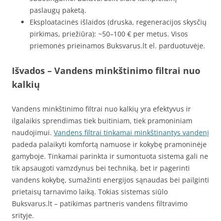
paslaugų paketą.
Eksploatacinės išlaidos (druska, regeneracijos skysčių
pirkimas, priežiūra): ~50–100 € per metus. Visos
priemonės prieinamos Buksvarus.lt el. parduotuvėje.
Išvados – Vandens minkštinimo filtrai nuo
kalkių
Vandens minkštinimo filtrai nuo kalkių yra efektyvus ir
ilgalaikis sprendimas tiek buitiniam, tiek pramoniniam
naudojimui.
Vandens filtrai tinkamai minkštinantys vandenį
padeda palaikyti komfortą namuose ir kokybę pramoninėje
gamyboje. Tinkamai parinkta ir sumontuota sistema gali ne
tik apsaugoti vamzdynus bei techniką, bet ir pagerinti
vandens kokybę, sumažinti energijos sąnaudas bei pailginti
prietaisų tarnavimo laiką. Tokias sistemas siūlo
Buksvarus.lt – patikimas partneris vandens filtravimo
srityje.