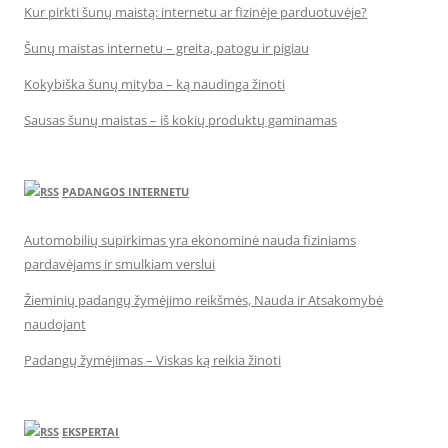
Kur pirkti šunų maistą: internetu ar fizinėje parduotuvėje?
Šunų maistas internetu – greita, patogu ir pigiau
Kokybiška šunų mityba – ką naudinga žinoti
Sausas šunų maistas – iš kokių produktų gaminamas
PADANGOS INTERNETU
Automobilių supirkimas yra ekonominė nauda fiziniams
pardavėjams ir smulkiam verslui
Žieminių padangų žymėjimo reikšmės, Nauda ir Atsakomybė
naudojant
Padangų žymėjimas – Viskas ką reikia žinoti
EKSPERTAI