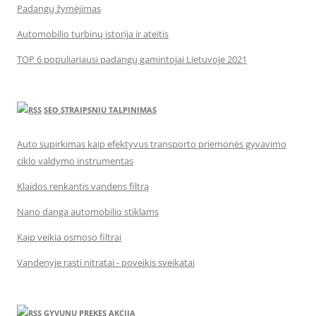
Padangų žymėjimas
Automobilio turbinų istorija ir ateitis
TOP 6 populiariausi padangų gamintojai Lietuvoje 2021
SEO STRAIPSNIU TALPINIMAS
Auto supirkimas kaip efektyvus transporto priemonės gyvavimo
ciklo valdymo instrumentas
Klaidos renkantis vandens filtrą
Nano danga automobilio stiklams
Kaip veikia osmoso filtrai
Vandenyje rasti nitratai - poveikis sveikatai
GYVUNU PREKES AKCIJA