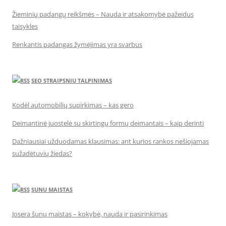
Žieminių padangų reikšmės – Nauda ir atsakomybė pažeidus
taisykles
Renkantis padangas žymėjimas yra svarbus
SEO STRAIPSNIU TALPINIMAS
Kodėl automobilių supirkimas – kas gero
Deimantinė juostelė su skirtingų formų deimantais – kaip derinti
Dažniausiai užduodamas klausimas: ant kurios rankos nešiojamas
sužadėtuvių žiedas?
SUNU MAISTAS
Josera šunų maistas – kokybė, nauda ir pasirinkimas