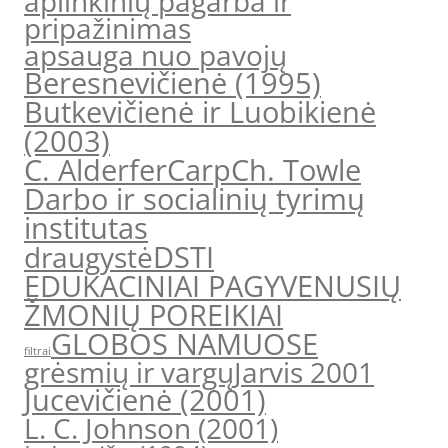
aplinkinių pagarba ir
pripažinimas
apsauga nuo pavojų
Beresnevičienė (1995)
Butkevičienė ir Luobikienė
(2003)
C. Alderfer
Carp
Ch. Towle
Darbo ir socialinių tyrimų
institutas
DSTI
draugystė
EDUKACINIAI PAGYVENUSIŲ
ŽMONIŲ POREIKIAI
GLOBOS NAMUOSE
filtrai
grėsmių ir vargų
Jarvis 2001
Jucevičienė (2001)
L. C. Johnson (2001)