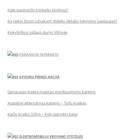
Kaip pasiruošti trinkelių klojimui?
Ką reikia žinoti užsakant didelių detalių tekinimo paslaugas?
Kokybiškos vidaus durys Vilniuje
PADANGOS INTERNETU
GYVUNU PREKES AKCIJA
Geriausias Josera maistas sterilizuotoms katėms
Augalinė alternatyva katėms – Tofu kraikas
Kačių kraiko rūšys – kokį parinkti katei
ELEKTROMOBILIU KROVIMO STOTELES