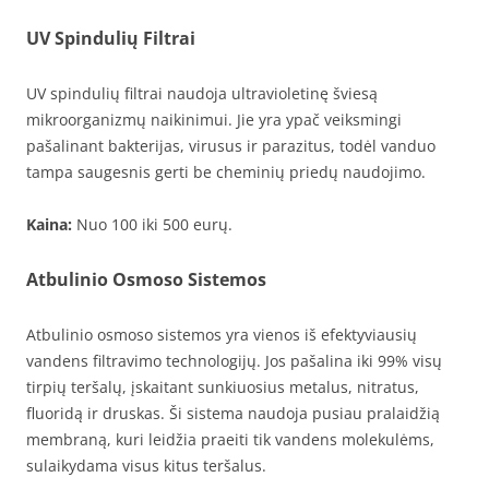
UV Spindulių Filtrai
UV spindulių filtrai naudoja ultravioletinę šviesą
mikroorganizmų naikinimui. Jie yra ypač veiksmingi
pašalinant bakterijas, virusus ir parazitus, todėl vanduo
tampa saugesnis gerti be cheminių priedų naudojimo.
Kaina:
Nuo 100 iki 500 eurų.
Atbulinio Osmoso Sistemos
Atbulinio osmoso sistemos yra vienos iš efektyviausių
vandens filtravimo technologijų. Jos pašalina iki 99% visų
tirpių teršalų, įskaitant sunkiuosius metalus, nitratus,
fluoridą ir druskas. Ši sistema naudoja pusiau pralaidžią
membraną, kuri leidžia praeiti tik vandens molekulėms,
sulaikydama visus kitus teršalus.