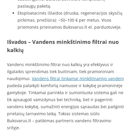
paslaugų paketą.
Eksploatacinės išlaidos (druska, regeneracijos skysčių
pirkimas, priežiūra): ~50–100 € per metus. Visos
priemonės prieinamos Buksvarus.lt el. parduotuvėje.
Išvados – Vandens minkštinimo filtrai nuo
kalkių
Vandens minkštinimo filtrai nuo kalkių yra efektyvus ir
ilgalaikis sprendimas tiek buitiniam, tiek pramoniniam
naudojimui.
Vandens filtrai tinkamai minkštinantys vandenį
padeda palaikyti komfortą namuose ir kokybę pramoninėje
gamyboje. Tinkamai parinkta ir sumontuota sistema gali ne
tik apsaugoti vamzdynus bei techniką, bet ir pagerinti
vandens kokybę, sumažinti energijos sąnaudas bei pailginti
prietaisų tarnavimo laiką. Tokias sistemas siūlo
Buksvarus.lt – patikimas partneris vandens filtravimo
srityje.