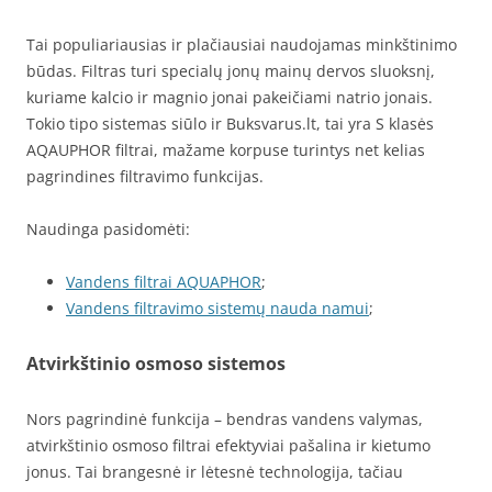
Tai populiariausias ir plačiausiai naudojamas minkštinimo
būdas. Filtras turi specialų jonų mainų dervos sluoksnį,
kuriame kalcio ir magnio jonai pakeičiami natrio jonais.
Tokio tipo sistemas siūlo ir Buksvarus.lt, tai yra S klasės
AQAUPHOR filtrai, mažame korpuse turintys net kelias
pagrindines filtravimo funkcijas.
Naudinga pasidomėti:
Vandens filtrai AQUAPHOR
;
Vandens filtravimo sistemų nauda namui
;
Atvirkštinio osmoso sistemos
Nors pagrindinė funkcija – bendras vandens valymas,
atvirkštinio osmoso filtrai efektyviai pašalina ir kietumo
jonus. Tai brangesnė ir lėtesnė technologija, tačiau