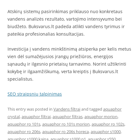
Atskirų sistemų pasirinkimas priklauso nuo konkretaus
vandens analizės rezultato, vartojimo intensyvumo bei
biudžeto. Buksvarus.lt padeda atlikti vandens tyrimus ir
pateikia profesionalias konsultacijas.
Investicija į vandens minkštinimą atsiperka per kelis metus
vien dėl sumažėjusios įrangų priežiūros, energijos
sąnaudų ir ilgesnio prietaisų tarnavimo. Norint užtikrinti
kokybę ir ilgaamžiškumą, verta kreiptis į Buksvarus.lt
specialistus.
SEO straipsnių talpinimas
This entry was posted in
Vandens filtrai
and tagged
aquaphor
crystal
,
aquaphor filtrai
,
aquaphor filtras
,
aquaphor morion
,
aquaphor ro 101s
,
aquaphor ro 101s morion
,
aquaphor ro 102s
,
aquaphor ro 206s
,
aquaphor ro 206s horeca
,
aquaphor s1000
,
aquaphor s1000 kaina
,
aquaphor s1000 p1
,
aquaphor s550
,