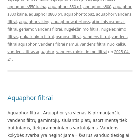
aquaphor s550 kaina
,
aquaphor s550 p1
,
aquaphor s800
,
aquaphor
s800 kaina
,
aquaphor s800 p1
,
aquaphor topaz
,
aquaphor vandens
filtrai
,
aquaphor viking
,
aquaphor waterboss
,
atbulinis osmosas
,
filtrai
,
geriamo vandens filtrai
,
nugeležinimo filtrai
,
nugelezinimo
filtras
,
nukalkinimo filtrai
,
osmoso filtrai
,
vandens filtrai
,
vandens
filtrai aquaphor
,
vandens filtrai namui
,
vandens filtrai nuo kalkiu
,
vandens filtras aquaphor
,
vandens minkstinimo filtrai
on
2025-04-
21
.
Aquaphor filtrai
Aquaphor filtrai. Aquaphor yra vienas iš pirmaujančių
vandens filtrų gamintojų, siūlantis platų asortimentą tiek
buitiniams, tiek pramoniniams vartotojams. Vandens
kokybės svarba yra neginčijama – švarus vanduo tiesiogiai