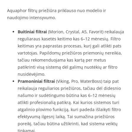
Aquaphor filtrų priežiūra priklauso nuo modelio ir
naudojimo intensyvumo.
Buitiniai filtrai
(Morion, Crystal, A5, Favorit) reikalauja
reguliaraus kasetės keitimo kas 6–12 mėnesių. Filtro
keitimas yra paprastas procesas, kurį gali atlikti pats
vartotojas. Papildomų priežiūros priemonių nereikia,
tačiau rekomenduojama kas kartą per metus
patikrinti visą sistemą dėl galimų nuotėkių ar filtro
nusidėvėjimo.
Pramoniniai filtrai
(Viking, Pro, WaterBoss) taip pat
reikalauja reguliarios priežiūros, tačiau dėl didesnio
našumo ir sudėtingumo būtina kas 6–12 mėnesių
atlikti profesionalią patikrą. Kai kurios sistemos turi
atgalinio plovimo funkciją, kuri padeda išlaikyti filtro
efektyvumą ilgesnį laiką. Tai sumažina priežiūros
poreikį, tačiau būtina užtikrinti, kad sistema veiktų
tinkamai.