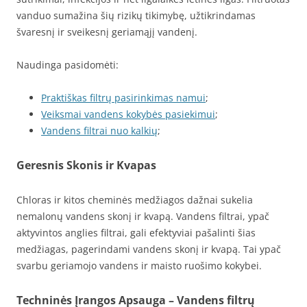
vanduo sumažina šių rizikų tikimybę, užtikrindamas
švaresnį ir sveikesnį geriamąjį vandenį.
Naudinga pasidomėti:
Praktiškas filtrų pasirinkimas namui
;
Veiksmai vandens kokybės pasiekimui
;
Vandens filtrai nuo kalkių
;
Geresnis Skonis ir Kvapas
Chloras ir kitos cheminės medžiagos dažnai sukelia
nemalonų vandens skonį ir kvapą. Vandens filtrai, ypač
aktyvintos anglies filtrai, gali efektyviai pašalinti šias
medžiagas, pagerindami vandens skonį ir kvapą. Tai ypač
svarbu geriamojo vandens ir maisto ruošimo kokybei.
Techninės Įrangos Apsauga – Vandens filtrų