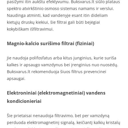
pasižymi itin aukštu efektyvumu. Buksvarus.lt siūlo plataus
spektro atvirkštinio osmoso sistemas namams ir verslui.
Naudinga atminti, kad vandenyje esant itin dideliam
kietųjų druskų kiekiui, šie filtrai gali būti bejėgiai
kokybiškam išfiltravimui.
Magnio-kalcio surišimo filtrai (fiziniai)
Jie naudoja polifosfatus arba kitus junginius, kurie suriša
kalkes ir apsaugo vamzdynus bei įrenginius nuo nuosėdų.
Buksvarus.lt rekomenduoja šiuos filtrus prevencinei
apsaugai.
Elektroniniai (elektromagnetiniai) vandens
kondicionieriai
Šie prietaisai nenaudoja filtravimo, bet per vamzdyną
perduoda elektromagnetinį signalą, keičiantį kalkių kristalų