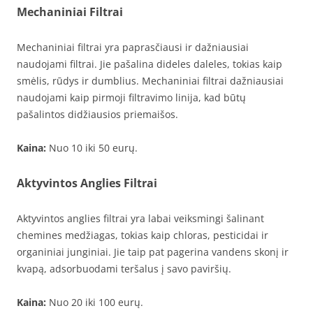
Mechaniniai Filtrai
Mechaniniai filtrai yra paprasčiausi ir dažniausiai
naudojami filtrai. Jie pašalina dideles daleles, tokias kaip
smėlis, rūdys ir dumblius. Mechaniniai filtrai dažniausiai
naudojami kaip pirmoji filtravimo linija, kad būtų
pašalintos didžiausios priemaišos.
Kaina:
Nuo 10 iki 50 eurų.
Aktyvintos Anglies Filtrai
Aktyvintos anglies filtrai yra labai veiksmingi šalinant
chemines medžiagas, tokias kaip chloras, pesticidai ir
organiniai junginiai. Jie taip pat pagerina vandens skonį ir
kvapą, adsorbuodami teršalus į savo paviršių.
Kaina:
Nuo 20 iki 100 eurų.