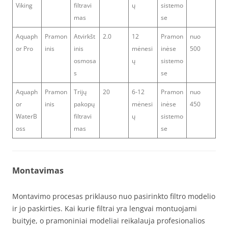
Viking
filtravi
ų
sistemo
mas
se
Aquaph
Pramon
Atvirkšt
2.0
12
Pramon
nuo
or Pro
inis
inis
mėnesi
inėse
500
osmosa
ų
sistemo
s
se
Aquaph
Pramon
Trijų
20
6-12
Pramon
nuo
or
inis
pakopų
mėnesi
inėse
450
WaterB
filtravi
ų
sistemo
oss
mas
se
Montavimas
Montavimo procesas priklauso nuo pasirinkto filtro modelio
ir jo paskirties. Kai kurie filtrai yra lengvai montuojami
buityje, o pramoniniai modeliai reikalauja profesionalios