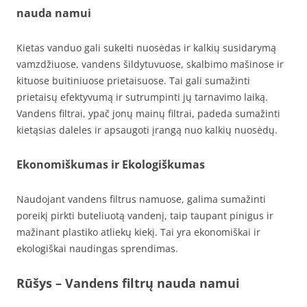
nauda namui
Kietas vanduo gali sukelti nuosėdas ir kalkių susidarymą
vamzdžiuose, vandens šildytuvuose, skalbimo mašinose ir
kituose buitiniuose prietaisuose. Tai gali sumažinti
prietaisų efektyvumą ir sutrumpinti jų tarnavimo laiką.
Vandens filtrai, ypač jonų mainų filtrai, padeda sumažinti
kietąsias daleles ir apsaugoti įrangą nuo kalkių nuosėdų.
Ekonomiškumas ir Ekologiškumas
Naudojant vandens filtrus namuose, galima sumažinti
poreikį pirkti buteliuotą vandenį, taip taupant pinigus ir
mažinant plastiko atliekų kiekį. Tai yra ekonomiškai ir
ekologiškai naudingas sprendimas.
Rūšys – Vandens filtrų nauda namui