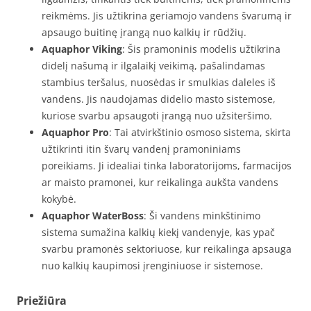
reikmėms. Jis užtikrina geriamojo vandens švarumą ir
apsaugo buitinę įrangą nuo kalkių ir rūdžių.
Aquaphor Viking
: Šis pramoninis modelis užtikrina
didelį našumą ir ilgalaikį veikimą, pašalindamas
stambius teršalus, nuosėdas ir smulkias daleles iš
vandens. Jis naudojamas didelio masto sistemose,
kuriose svarbu apsaugoti įrangą nuo užsiteršimo.
Aquaphor Pro
: Tai atvirkštinio osmoso sistema, skirta
užtikrinti itin švarų vandenį pramoniniams
poreikiams. Ji idealiai tinka laboratorijoms, farmacijos
ar maisto pramonei, kur reikalinga aukšta vandens
kokybė.
Aquaphor WaterBoss
: Ši vandens minkštinimo
sistema sumažina kalkių kiekį vandenyje, kas ypač
svarbu pramonės sektoriuose, kur reikalinga apsauga
nuo kalkių kaupimosi įrenginiuose ir sistemose.
Priežiūra