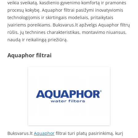
veikia sveikatą, kasdienio gyvenimo komfortą ir pramonės
procesų kokybę. Aquaphor filtrai pasižymi inovatyviomis
technologijomis ir skirtingais modeliais, pritaikytais
įvairiems poreikiams. Buksvarus.lt apžvelgs Aquaphor filtrų
rūšis, jų technines charakteristikas, montavimo niuansus,
naudą ir reikalingą priežiūrą.
Aquaphor filtrai
Buksvarus.lt
Aquaphor
filtrai turi platų pasirinkimą, kurį