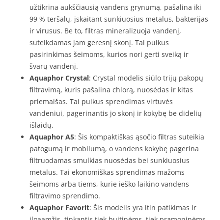
užtikrina aukščiausią vandens grynumą, pašalina iki
99 % teršalų, įskaitant sunkiuosius metalus, bakterijas
ir virusus. Be to, filtras mineralizuoja vandenį,
suteikdamas jam geresnį skonį. Tai puikus
pasirinkimas šeimoms, kurios nori gerti sveiką ir
švarų vandenį.
Aquaphor Crystal
: Crystal modelis siūlo trijų pakopų
filtravimą, kuris pašalina chlorą, nuosėdas ir kitas
priemaišas. Tai puikus sprendimas virtuvės
vandeniui, pagerinantis jo skonį ir kokybę be didelių
išlaidų.
Aquaphor A5
: Šis kompaktiškas ąsočio filtras suteikia
patogumą ir mobilumą, o vandens kokybę pagerina
filtruodamas smulkias nuosėdas bei sunkiuosius
metalus. Tai ekonomiškas sprendimas mažoms
šeimoms arba tiems, kurie ieško laikino vandens
filtravimo sprendimo.
Aquaphor Favorit
: Šis modelis yra itin patikimas ir
ilgaamžis, tinkantis tiek buitinėms, tiek pramoninėms