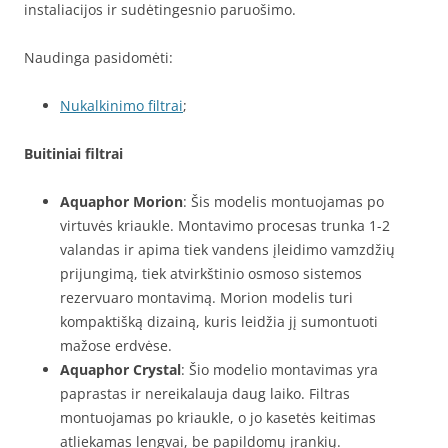
instaliacijos ir sudėtingesnio paruošimo.
Naudinga pasidomėti:
Nukalkinimo filtrai
;
Buitiniai filtrai
Aquaphor Morion
: Šis modelis montuojamas po
virtuvės kriaukle. Montavimo procesas trunka 1-2
valandas ir apima tiek vandens įleidimo vamzdžių
prijungimą, tiek atvirkštinio osmoso sistemos
rezervuaro montavimą. Morion modelis turi
kompaktišką dizainą, kuris leidžia jį sumontuoti
mažose erdvėse.
Aquaphor Crystal
: Šio modelio montavimas yra
paprastas ir nereikalauja daug laiko. Filtras
montuojamas po kriaukle, o jo kasetės keitimas
atliekamas lengvai, be papildomų įrankių.