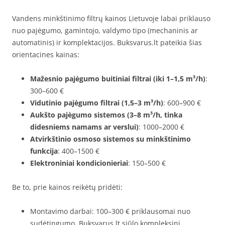
Vandens minkštinimo filtrų kainos Lietuvoje labai priklauso
nuo pajėgumo, gamintojo, valdymo tipo (mechaninis ar
automatinis) ir komplektacijos. Buksvarus.lt pateikia šias
orientacines kainas:
Mažesnio pajėgumo buitiniai filtrai (iki 1–1,5 m³/h)
:
300–600 €
Vidutinio pajėgumo filtrai (1,5–3 m³/h)
: 600–900 €
Aukšto pajėgumo sistemos (3–8 m³/h, tinka
didesniems namams ar verslui)
: 1000–2000 €
Atvirkštinio osmoso sistemos su minkštinimo
funkcija
: 400–1500 €
Elektroniniai kondicionieriai
: 150–500 €
Be to, prie kainos reikėtų pridėti:
Montavimo darbai: 100–300 € priklausomai nuo
sudėtingumo. Buksvarus.lt siūlo kompleksinį