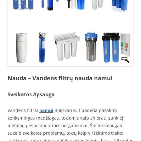
Nauda – Vandens filtrų nauda namui
Sveikatos Apsauga
Vandens filtrai
namui
Buksvarus.lt padeda pašalinti
kenksmingas medžiagas, tokiomis kaip chloras, sunkieji
metalai, pesticidai ir mikroorganizmai. Šie teršalai gali
sukelti sveikatos problemų, tokių kaip virškinimo trakto
sutrikimai, infekcijos ir net ilgalaikes lėtines ligas. Filtruotas