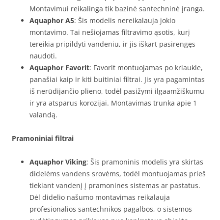
Montavimui reikalinga tik bazinė santechninė įranga.
Aquaphor A5
: Šis modelis nereikalauja jokio
montavimo. Tai nešiojamas filtravimo ąsotis, kurį
tereikia pripildyti vandeniu, ir jis iškart pasirengęs
naudoti.
Aquaphor Favorit
: Favorit montuojamas po kriaukle,
panašiai kaip ir kiti buitiniai filtrai. Jis yra pagamintas
iš nerūdijančio plieno, todėl pasižymi ilgaamžiškumu
ir yra atsparus korozijai. Montavimas trunka apie 1
valandą.
Pramoniniai filtrai
Aquaphor Viking
: Šis pramoninis modelis yra skirtas
didelėms vandens srovėms, todėl montuojamas prieš
tiekiant vandenį į pramonines sistemas ar pastatus.
Dėl didelio našumo montavimas reikalauja
profesionalios santechnikos pagalbos, o sistemos