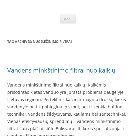
Skip
to
SEO straipsnių talpinimas
content
Talpinami SEO straipsniai kokybiškų atgalinių nuorodų gavimui,
internetinio verslo stiprinimui – Frag.lt
Menu
TAG ARCHIVES:
NUGELEŽINIMO FILTRAI
Vandens minkštinimo filtrai nuo kalkių
Vandens minkštinimo filtrai nuo kalkių. Kalkėmis
prisotintas kietas vanduo yra įprasta problema daugelyje
Lietuvos regionų. Perteklinis kalcio ir magnio druskų kiekis
vandenyje ne tik pablogina jo skonį, bet ir kenkia buitinei
technikai, vandens šildytuvams, katilams bei santechnikai.
Vienas efektyviausių sprendimų – vandens minkštinimo
filtrai. Juos plačiai siūlo Buksvarus.lt, kuris specializuojasi
vandens filtravimo sprendimuose.