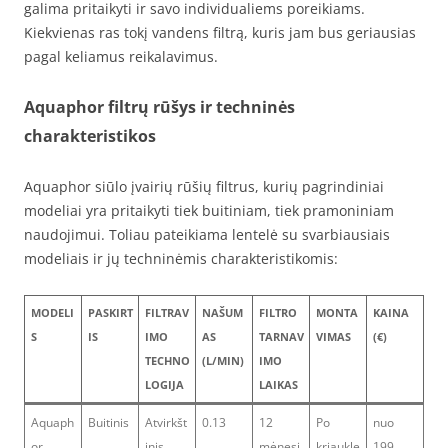
galima pritaikyti ir savo individualiems poreikiams.
Kiekvienas ras tokį vandens filtrą, kuris jam bus geriausias
pagal keliamus reikalavimus.
Aquaphor filtrų rūšys ir techninės
charakteristikos
Aquaphor siūlo įvairių rūšių filtrus, kurių pagrindiniai
modeliai yra pritaikyti tiek buitiniam, tiek pramoniniam
naudojimui. Toliau pateikiama lentelė su svarbiausiais
modeliais ir jų techninėmis charakteristikomis:
MODELI
PASKIRT
FILTRAV
NAŠUM
FILTRO
MONTA
KAINA
S
IS
IMO
AS
TARNAV
VIMAS
(€)
TECHNO
(L/MIN)
IMO
LOGIJA
LAIKAS
Aquaph
Buitinis
Atvirkšt
0.13
12
Po
nuo
or
inis
mėnesi
kriaukle
199