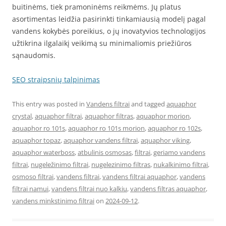
buitinėms, tiek pramoninėms reikmėms. Jų platus
asortimentas leidžia pasirinkti tinkamiausią modelį pagal
vandens kokybės poreikius, o jų inovatyvios technologijos
užtikrina ilgalaikį veikimą su minimaliomis priežiūros
sąnaudomis.
SEO straipsnių talpinimas
This entry was posted in
Vandens filtrai
and tagged
aquaphor
crystal
,
aquaphor filtrai
,
aquaphor filtras
,
aquaphor morion
,
aquaphor ro 101s
,
aquaphor ro 101s morion
,
aquaphor ro 102s
,
aquaphor topaz
,
aquaphor vandens filtrai
,
aquaphor viking
,
aquaphor waterboss
,
atbulinis osmosas
,
filtrai
,
geriamo vandens
filtrai
,
nugeležinimo filtrai
,
nugelezinimo filtras
,
nukalkinimo filtrai
,
osmoso filtrai
,
vandens filtrai
,
vandens filtrai aquaphor
,
vandens
filtrai namui
,
vandens filtrai nuo kalkiu
,
vandens filtras aquaphor
,
vandens minkstinimo filtrai
on
2024-09-12
.