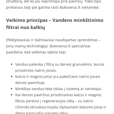
struktūrą, dėl ko jos neprilimpa prie paviršių. Tokio tipo
prietaisus taip pat galima rasti Buksvarus.lt svetainėje.
Veikimo principas – Vandens minkštinimo
filtrai nuo kalkių
Efektyviausias ir dažniausiai naudojamas sprendimas –
jonų mainų technologija. Buksvarus.lt specialistai
paaiškina, kad veikimas vyksta taip:
Vanduo patenka į filtrą su dervos granulėmis, kurios
prisotintos natrio jonais.
Kalcio ir magnio jonai yra pakeičiami natrio jonais
dervos paviršiuje.
Minkštas vanduo teka toliau į sistemą ar vartotojui.
Kai dervos paviršius prisotinamas kalcio ir magnio,
filtras pereina į regeneracijos ciklą – su natrio
chlorido (druskos) tirpalu išplaunami kietumo jonai ir
derva pasiruošia naujam ciklui.