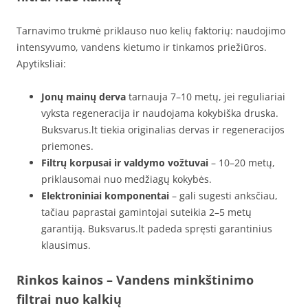
Tarnavimo trukmė priklauso nuo kelių faktorių: naudojimo
intensyvumo, vandens kietumo ir tinkamos priežiūros.
Apytiksliai:
Jonų mainų derva
tarnauja 7–10 metų, jei reguliariai
vyksta regeneracija ir naudojama kokybiška druska.
Buksvarus.lt tiekia originalias dervas ir regeneracijos
priemones.
Filtrų korpusai ir valdymo vožtuvai
– 10–20 metų,
priklausomai nuo medžiagų kokybės.
Elektroniniai komponentai
– gali sugesti anksčiau,
tačiau paprastai gamintojai suteikia 2–5 metų
garantiją. Buksvarus.lt padeda spręsti garantinius
klausimus.
Rinkos kainos – Vandens minkštinimo
filtrai nuo kalkių