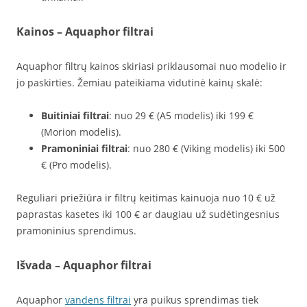
Kainos – Aquaphor filtrai
Aquaphor filtrų kainos skiriasi priklausomai nuo modelio ir
jo paskirties. Žemiau pateikiama vidutinė kainų skalė:
Buitiniai filtrai
: nuo 29 € (A5 modelis) iki 199 €
(Morion modelis).
Pramoniniai filtrai
: nuo 280 € (Viking modelis) iki 500
€ (Pro modelis).
Reguliari priežiūra ir filtrų keitimas kainuoja nuo 10 € už
paprastas kasetes iki 100 € ar daugiau už sudėtingesnius
pramoninius sprendimus.
Išvada – Aquaphor filtrai
Aquaphor
vandens filtrai
yra puikus sprendimas tiek