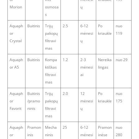
Morion
osmosa
ų
s
Aquaph
Buitinis
Trijų
2.5
6-12
Po
nuo
or
pakopų
mėnesi
kriaukle
119
Crystal
filtravi
ų
mas
Aquaph
Buitinis
Kompa
1.2
2-3
Nereika
nuo 29
or A5
ktiškas
mėnesi
lingas
filtravi
ai
mas
Aquaph
Buitinis
Trijų
2.0
12
Po
nuo
or
/pramo
pakopų
mėnesi
kriaukle
175
Favorit
ninis
filtravi
ų
mas
Aquaph
Pramon
Mecha
25
6-12
Pramon
nuo
or
inis
ninis
mėnesi
inėse
280