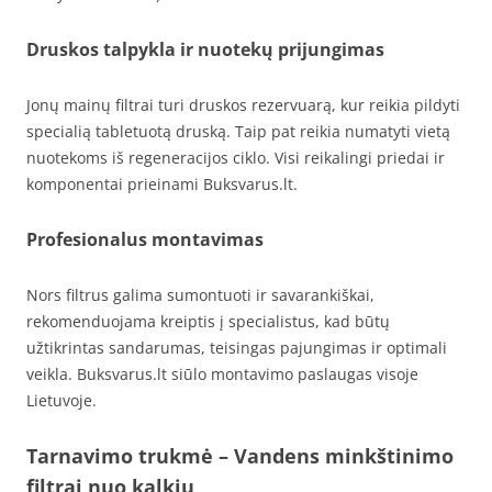
Druskos talpykla ir nuotekų prijungimas
Jonų mainų filtrai turi druskos rezervuarą, kur reikia pildyti
specialią tabletuotą druską. Taip pat reikia numatyti vietą
nuotekoms iš regeneracijos ciklo. Visi reikalingi priedai ir
komponentai prieinami Buksvarus.lt.
Profesionalus montavimas
Nors filtrus galima sumontuoti ir savarankiškai,
rekomenduojama kreiptis į specialistus, kad būtų
užtikrintas sandarumas, teisingas pajungimas ir optimali
veikla. Buksvarus.lt siūlo montavimo paslaugas visoje
Lietuvoje.
Tarnavimo trukmė – Vandens minkštinimo
filtrai nuo kalkių