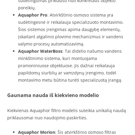
sudėtingumas priklauso nuo konkretaus objekto
poreikių.
Aquaphor Pro
: Atvirkštinio osmoso sistema yra
sudėtingesnė ir reikalauja specializuoto montavimo.
Šios sistemos įrengimas apima daugybę elementų,
įskaitant atgalinio plovimo mechanizmus ir vandens
valymo procesų automatizavimą.
Aquaphor WaterBoss
: Tai didelio našumo vandens
minkštinimo sistema, kuri montuojama
pramoniniuose objektuose. Jis dažnai reikalauja
papildomų siurblių ar vamzdynų įrengimo, todėl
montavimo metu būtina turėti specializuotą įrangą.
Gaunama nauda iš kiekvieno modelio
Kiekvienas Aquaphor filtro modelis suteikia unikalią naudą
priklausomai nuo naudojimo paskirties.
Aquaphor Morion
: Šis atvirkštinio osmoso filtras