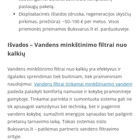
paslaugų paketą.
Eksploatacinės išlaidos (druska, regeneracijos skysčių
pirkimas, priežiūra): ~50–100 € per metus. Visos
priemonės prieinamos Buksvarus.lt el. parduotuvėje.
Išvados – Vandens minkštinimo filtrai nuo
kalkių
Vandens minkštinimo filtrai nuo kalkių yra efektyvus ir
ilgalaikis sprendimas tiek buitiniam, tiek pramoniniam
naudojimui.
Vandens filtrai tinkamai minkštinantys vandenį
padeda palaikyti komfortą namuose ir kokybę pramoninėje
gamyboje. Tinkamai parinkta ir sumontuota sistema gali ne
tik apsaugoti vamzdynus bei techniką, bet ir pagerinti
vandens kokybę, sumažinti energijos sąnaudas bei pailginti
prietaisų tarnavimo laiką. Tokias sistemas siūlo
Buksvarus.lt – patikimas partneris vandens filtravimo
srityje.