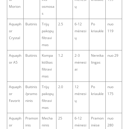
Morion
osmosa
ų
s
Aquaph
Buitinis
Trijų
2.5
6-12
Po
nuo
or
pakopų
mėnesi
kriaukle
119
Crystal
filtravi
ų
mas
Aquaph
Buitinis
Kompa
1.2
2-3
Nereika
nuo 29
or A5
ktiškas
mėnesi
lingas
filtravi
ai
mas
Aquaph
Buitinis
Trijų
2.0
12
Po
nuo
or
/pramo
pakopų
mėnesi
kriaukle
175
Favorit
ninis
filtravi
ų
mas
Aquaph
Pramon
Mecha
25
6-12
Pramon
nuo
or
inis
ninis
mėnesi
inėse
280