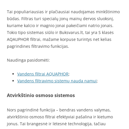
Tai populiariausias ir plačiausiai naudojamas minkštinimo
būdas. Filtras turi specialų jonų mainų dervos sluoksnį,
kuriame kalcio ir magnio jonai pakeičiami natrio jonais.
Tokio tipo sistemas siūlo ir Buksvarus.lt, tai yra S klasės
AQAUPHOR filtrai, mažame korpuse turintys net kelias
pagrindines filtravimo funkcijas.
Naudinga pasidomėti:
Vandens filtrai AQUAPHOR
;
Vandens filtravimo sistemų nauda namui
;
Atvirkštinio osmoso sistemos
Nors pagrindinė funkcija – bendras vandens valymas,
atvirkštinio osmoso filtrai efektyviai pašalina ir kietumo
jonus. Tai brangesnė ir lėtesnė technologija, tačiau