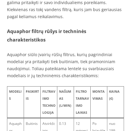
galima pritaikyti ir savo individualiems poreikiams.
Kiekvienas ras tokį vandens filtrą, kuris jam bus geriausias
pagal keliamus reikalavimus.
Aquaphor filtrų rūšys ir techninės
charakteristikos
Aquaphor siūlo įvairių rūšių filtrus, kurių pagrindiniai
modeliai yra pritaikyti tiek buitiniam, tiek pramoniniam
naudojimui. Toliau pateikiama lentelė su svarbiausiais
modeliais ir jų techninėmis charakteristikomis:
MODELI
PASKIRT
FILTRAV
NAŠUM
FILTRO
MONTA
KAINA
S
IS
IMO
AS
TARNAV
VIMAS
(€)
TECHNO
(L/MIN)
IMO
LOGIJA
LAIKAS
Aquaph
Buitinis
Atvirkšt
0.13
12
Po
nuo
or
inis
mėnesi
kriaukle
199