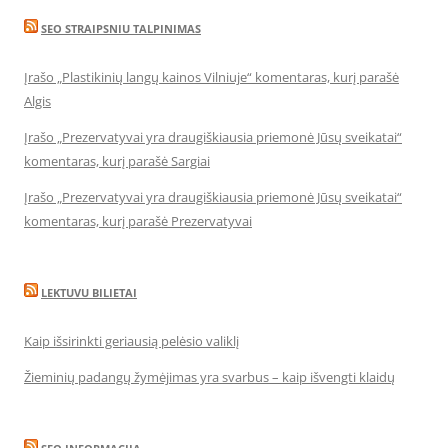
SEO STRAIPSNIU TALPINIMAS
Įrašo „Plastikinių langų kainos Vilniuje“ komentaras, kurį parašė
Algis
Įrašo „Prezervatyvai yra draugiškiausia priemonė Jūsų sveikatai“
komentaras, kurį parašė Sargiai
Įrašo „Prezervatyvai yra draugiškiausia priemonė Jūsų sveikatai“
komentaras, kurį parašė Prezervatyvai
LEKTUVU BILIETAI
Kaip išsirinkti geriausią pelėsio valiklį
Žieminių padangų žymėjimas yra svarbus – kaip išvengti klaidų