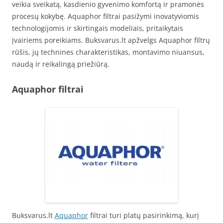
veikia sveikatą, kasdienio gyvenimo komfortą ir pramonės
procesų kokybę. Aquaphor filtrai pasižymi inovatyviomis
technologijomis ir skirtingais modeliais, pritaikytais
įvairiems poreikiams. Buksvarus.lt apžvelgs Aquaphor filtrų
rūšis, jų technines charakteristikas, montavimo niuansus,
naudą ir reikalingą priežiūrą.
Aquaphor filtrai
Buksvarus.lt
Aquaphor
filtrai turi platų pasirinkimą, kurį