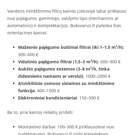
Vandens minkštinimo filtrų kainos Lietuvoje labai priklauso
nuo pajėgumo, gamintojo, valdymo tipo (mechaninis ar
automatinis) ir komplektacijos. Buksvarus.lt pateikia šias
orientacines kainas:
Mažesnio pajėgumo buitiniai filtrai (iki 1–1,5 m³/h)
:
300–600 €
Vidutinio pajėgumo filtrai (1,5–3 m³/h)
: 600–900 €
Aukšto pajėgumo sistemos (3–8 m³/h, tinka
didesniems namams ar verslui)
: 1000–2000 €
Atvirkštinio osmoso sistemos su minkštinimo
funkcija
: 400–1500 €
Elektroniniai kondicionieriai
: 150–500 €
Be to, prie kainos reikėtų pridėti:
Montavimo darbai: 100–300 € priklausomai nuo
sudėtingumo. Buksvarus.lt siūlo kompleksinį