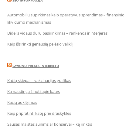
SEO INFORMACIJA
Automobilių supirkimas kaip operatyvus sprendimas – finansinio
likvidumo mechanizmas
Didelis vidaus durų pasirinkimas – rankenos ir interjeras
Kaip išsirinkti geriausią pelėsio valiklį
GYVUNU PREKES INTERNETU
Kačių skiepai – vakcinacijos grafikas
Ką naudinga žinoti apie kates
Kačių auklėjimas
Kaip pripratinti katę prie draskyklės
Sausas maistas šunims ar konservai – ką rinktis