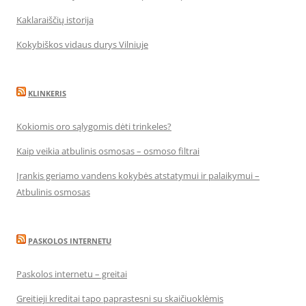
Kaklaraiščių istorija
Kokybiškos vidaus durys Vilniuje
KLINKERIS
Kokiomis oro sąlygomis dėti trinkeles?
Kaip veikia atbulinis osmosas – osmoso filtrai
Įrankis geriamo vandens kokybės atstatymui ir palaikymui –
Atbulinis osmosas
PASKOLOS INTERNETU
Paskolos internetu – greitai
Greitieji kreditai tapo paprastesni su skaičiuoklėmis