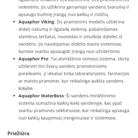
reikmėms. Jis užtikrina geriamojo vandens švarumą ir
apsaugo buitinę įrangą nuo kalkių ir rūdžių.
Aquaphor Viking
: Šis pramoninis modelis užtikrina
didelį našumą ir ilgalaikį veikimą, pašalindamas
stambius teršalus, nuosėdas ir smulkias daleles iš
vandens. Jis naudojamas didelio masto sistemose,
kuriose svarbu apsaugoti įrangą nuo užsiteršimo.
Aquaphor Pro
: Tai atvirkštinio osmoso sistema, skirta
užtikrinti itin švarų vandenį pramoniniams
poreikiams. Ji idealiai tinka laboratorijoms, farmacijos
ar maisto pramonei, kur reikalinga aukšta vandens
kokybė.
Aquaphor WaterBoss
: Ši vandens minkštinimo
sistema sumažina kalkių kiekį vandenyje, kas ypač
svarbu pramonės sektoriuose, kur reikalinga apsauga
nuo kalkių kaupimosi įrenginiuose ir sistemose.
Priežiūra