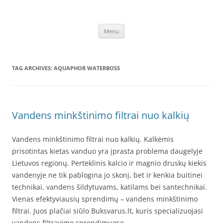
Skip
to
SEO straipsnių talpinimas
content
Talpinami SEO straipsniai kokybiškų atgalinių nuorodų gavimui,
internetinio verslo stiprinimui – Frag.lt
Menu
TAG ARCHIVES:
AQUAPHOR WATERBOSS
Vandens minkštinimo filtrai nuo kalkių
Vandens minkštinimo filtrai nuo kalkių. Kalkėmis
prisotintas kietas vanduo yra įprasta problema daugelyje
Lietuvos regionų. Perteklinis kalcio ir magnio druskų kiekis
vandenyje ne tik pablogina jo skonį, bet ir kenkia buitinei
technikai, vandens šildytuvams, katilams bei santechnikai.
Vienas efektyviausių sprendimų – vandens minkštinimo
filtrai. Juos plačiai siūlo Buksvarus.lt, kuris specializuojasi
vandens filtravimo sprendimuose.