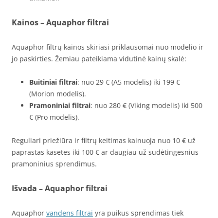
Kainos – Aquaphor filtrai
Aquaphor filtrų kainos skiriasi priklausomai nuo modelio ir
jo paskirties. Žemiau pateikiama vidutinė kainų skalė:
Buitiniai filtrai
: nuo 29 € (A5 modelis) iki 199 €
(Morion modelis).
Pramoniniai filtrai
: nuo 280 € (Viking modelis) iki 500
€ (Pro modelis).
Reguliari priežiūra ir filtrų keitimas kainuoja nuo 10 € už
paprastas kasetes iki 100 € ar daugiau už sudėtingesnius
pramoninius sprendimus.
Išvada – Aquaphor filtrai
Aquaphor
vandens filtrai
yra puikus sprendimas tiek