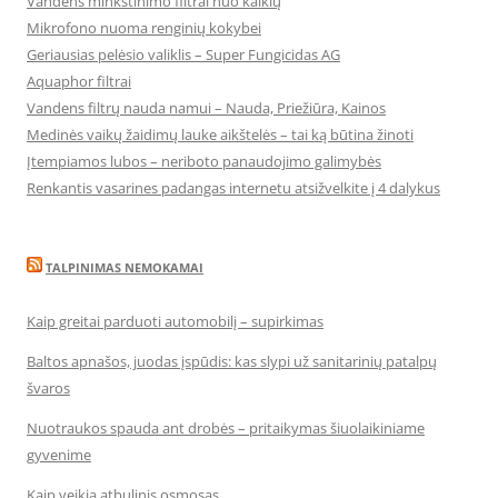
Vandens minkštinimo filtrai nuo kalkių
Mikrofono nuoma renginių kokybei
Geriausias pelėsio valiklis – Super Fungicidas AG
Aquaphor filtrai
Vandens filtrų nauda namui – Nauda, Priežiūra, Kainos
Medinės vaikų žaidimų lauke aikštelės – tai ką būtina žinoti
Įtempiamos lubos – neriboto panaudojimo galimybės
Renkantis vasarines padangas internetu atsižvelkite į 4 dalykus
TALPINIMAS NEMOKAMAI
Kaip greitai parduoti automobilį – supirkimas
Baltos apnašos, juodas įspūdis: kas slypi už sanitarinių patalpų
švaros
Nuotraukos spauda ant drobės – pritaikymas šiuolaikiniame
gyvenime
Kaip veikia atbulinis osmosas