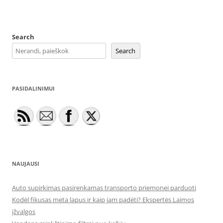
Search
Search
PASIDALINIMUI
NAUJAUSI
Auto supirkimas pasirenkamas transporto priemonei parduoti
Kodėl fikusas meta lapus ir kaip jam padėti? Ekspertės Laimos
įžvalgos