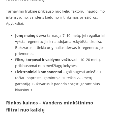
Tarnavimo trukmė priklauso nuo kelių faktorių: naudojimo
intensyvumo, vandens kietumo ir tinkamos priežiūros.
Apytiksliai:
Jonų mainų derva
tarnauja 7–10 metų, jei reguliariai
vyksta regeneracija ir naudojama kokybiška druska.
Buksvarus.lt tiekia originalias dervas ir regeneracijos
priemones.
Filtrų korpusai ir valdymo vožtuvai
– 10–20 metų,
priklausomai nuo medžiagų kokybės.
Elektroniniai komponentai
– gali sugesti anksčiau,
tačiau paprastai gamintojai suteikia 2–5 metų
garantiją. Buksvarus.lt padeda spręsti garantinius
klausimus.
Rinkos kainos – Vandens minkštinimo
filtrai nuo kalkių