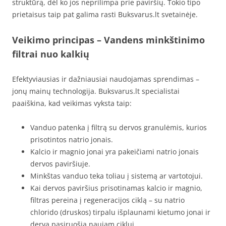
struktūrą, dėl ko jos neprilimpa prie paviršių. Tokio tipo
prietaisus taip pat galima rasti Buksvarus.lt svetainėje.
Veikimo principas – Vandens minkštinimo
filtrai nuo kalkių
Efektyviausias ir dažniausiai naudojamas sprendimas –
jonų mainų technologija. Buksvarus.lt specialistai
paaiškina, kad veikimas vyksta taip:
Vanduo patenka į filtrą su dervos granulėmis, kurios
prisotintos natrio jonais.
Kalcio ir magnio jonai yra pakeičiami natrio jonais
dervos paviršiuje.
Minkštas vanduo teka toliau į sistemą ar vartotojui.
Kai dervos paviršius prisotinamas kalcio ir magnio,
filtras pereina į regeneracijos ciklą – su natrio
chlorido (druskos) tirpalu išplaunami kietumo jonai ir
derva pasiruošia naujam ciklui.