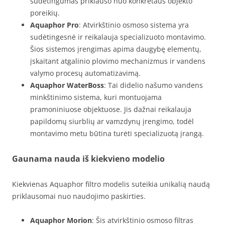
sudėtingumas priklauso nuo konkretaus objekto
poreikių.
Aquaphor Pro
: Atvirkštinio osmoso sistema yra
sudėtingesnė ir reikalauja specializuoto montavimo.
Šios sistemos įrengimas apima daugybę elementų,
įskaitant atgalinio plovimo mechanizmus ir vandens
valymo procesų automatizavimą.
Aquaphor WaterBoss
: Tai didelio našumo vandens
minkštinimo sistema, kuri montuojama
pramoniniuose objektuose. Jis dažnai reikalauja
papildomų siurblių ar vamzdynų įrengimo, todėl
montavimo metu būtina turėti specializuotą įrangą.
Gaunama nauda iš kiekvieno modelio
Kiekvienas Aquaphor filtro modelis suteikia unikalią naudą
priklausomai nuo naudojimo paskirties.
Aquaphor Morion
: Šis atvirkštinio osmoso filtras