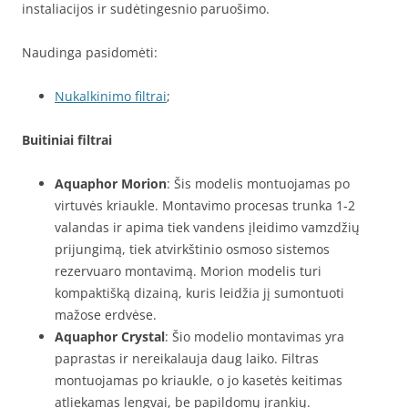
instaliacijos ir sudėtingesnio paruošimo.
Naudinga pasidomėti:
Nukalkinimo filtrai
;
Buitiniai filtrai
Aquaphor Morion
: Šis modelis montuojamas po
virtuvės kriaukle. Montavimo procesas trunka 1-2
valandas ir apima tiek vandens įleidimo vamzdžių
prijungimą, tiek atvirkštinio osmoso sistemos
rezervuaro montavimą. Morion modelis turi
kompaktišką dizainą, kuris leidžia jį sumontuoti
mažose erdvėse.
Aquaphor Crystal
: Šio modelio montavimas yra
paprastas ir nereikalauja daug laiko. Filtras
montuojamas po kriaukle, o jo kasetės keitimas
atliekamas lengvai, be papildomų įrankių.