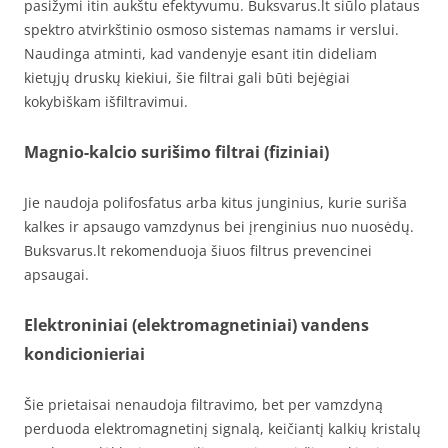
pasižymi itin aukštu efektyvumu. Buksvarus.lt siūlo plataus
spektro atvirkštinio osmoso sistemas namams ir verslui.
Naudinga atminti, kad vandenyje esant itin dideliam
kietųjų druskų kiekiui, šie filtrai gali būti bejėgiai
kokybiškam išfiltravimui.
Magnio-kalcio surišimo filtrai (fiziniai)
Jie naudoja polifosfatus arba kitus junginius, kurie suriša
kalkes ir apsaugo vamzdynus bei įrenginius nuo nuosėdų.
Buksvarus.lt rekomenduoja šiuos filtrus prevencinei
apsaugai.
Elektroniniai (elektromagnetiniai) vandens
kondicionieriai
Šie prietaisai nenaudoja filtravimo, bet per vamzdyną
perduoda elektromagnetinį signalą, keičiantį kalkių kristalų