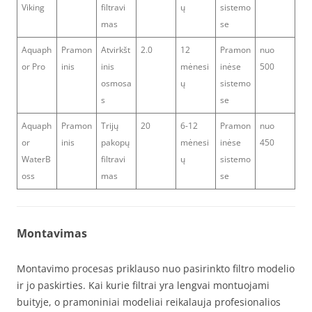
Viking
filtravi
ų
sistemo
mas
se
Aquaph
Pramon
Atvirkšt
2.0
12
Pramon
nuo
or Pro
inis
inis
mėnesi
inėse
500
osmosa
ų
sistemo
s
se
Aquaph
Pramon
Trijų
20
6-12
Pramon
nuo
or
inis
pakopų
mėnesi
inėse
450
WaterB
filtravi
ų
sistemo
oss
mas
se
Montavimas
Montavimo procesas priklauso nuo pasirinkto filtro modelio
ir jo paskirties. Kai kurie filtrai yra lengvai montuojami
buityje, o pramoniniai modeliai reikalauja profesionalios