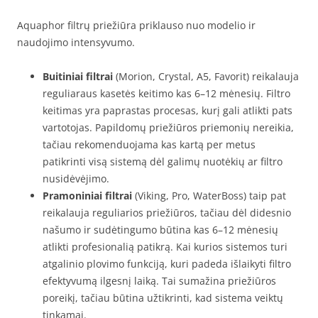
Aquaphor filtrų priežiūra priklauso nuo modelio ir
naudojimo intensyvumo.
Buitiniai filtrai
(Morion, Crystal, A5, Favorit) reikalauja
reguliaraus kasetės keitimo kas 6–12 mėnesių. Filtro
keitimas yra paprastas procesas, kurį gali atlikti pats
vartotojas. Papildomų priežiūros priemonių nereikia,
tačiau rekomenduojama kas kartą per metus
patikrinti visą sistemą dėl galimų nuotėkių ar filtro
nusidėvėjimo.
Pramoniniai filtrai
(Viking, Pro, WaterBoss) taip pat
reikalauja reguliarios priežiūros, tačiau dėl didesnio
našumo ir sudėtingumo būtina kas 6–12 mėnesių
atlikti profesionalią patikrą. Kai kurios sistemos turi
atgalinio plovimo funkciją, kuri padeda išlaikyti filtro
efektyvumą ilgesnį laiką. Tai sumažina priežiūros
poreikį, tačiau būtina užtikrinti, kad sistema veiktų
tinkamai.