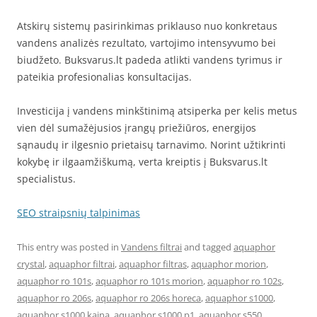
Atskirų sistemų pasirinkimas priklauso nuo konkretaus
vandens analizės rezultato, vartojimo intensyvumo bei
biudžeto. Buksvarus.lt padeda atlikti vandens tyrimus ir
pateikia profesionalias konsultacijas.
Investicija į vandens minkštinimą atsiperka per kelis metus
vien dėl sumažėjusios įrangų priežiūros, energijos
sąnaudų ir ilgesnio prietaisų tarnavimo. Norint užtikrinti
kokybę ir ilgaamžiškumą, verta kreiptis į Buksvarus.lt
specialistus.
SEO straipsnių talpinimas
This entry was posted in
Vandens filtrai
and tagged
aquaphor
crystal
,
aquaphor filtrai
,
aquaphor filtras
,
aquaphor morion
,
aquaphor ro 101s
,
aquaphor ro 101s morion
,
aquaphor ro 102s
,
aquaphor ro 206s
,
aquaphor ro 206s horeca
,
aquaphor s1000
,
aquaphor s1000 kaina
,
aquaphor s1000 p1
,
aquaphor s550
,