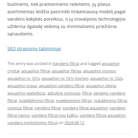
buitinėms, tiek pramoninėms reikmėms. Jų platus
asortimentas leidžia pasirinkti tinkamiausią modelį pagal
vandens kokybės poreikius, o jų inovatyvios technologijos
užtikrina ilgalaikį veikimą su minimaliomis priežiūros
sąnaudomis.
SEO straipsnių talpinimas
This entry was posted in
Vandens filtrai
and tagged
aquaphor
crystal
,
aquaphor filtrai
,
aquaphor filtras
,
aquaphor morion
,
aquaphor ro 101s
,
aquaphor ro 101s morion
,
aquaphor ro 102s
,
aquaphor topaz
,
aquaphor vandens filtrai
,
aquaphor viking
,
aquaphor waterboss
,
atbulinis osmosas
,
filtrai
,
geriamo vandens
filtrai
,
nugeležinimo filtrai
,
nugelezinimo filtras
,
nukalkinimo filtrai
,
osmoso filtrai
,
vandens filtrai
,
vandens filtrai aquaphor
,
vandens
filtrai namui
,
vandens filtrai nuo kalkiu
,
vandens filtras aquaphor
,
vandens minkstinimo filtrai
on
2024-09-12
.