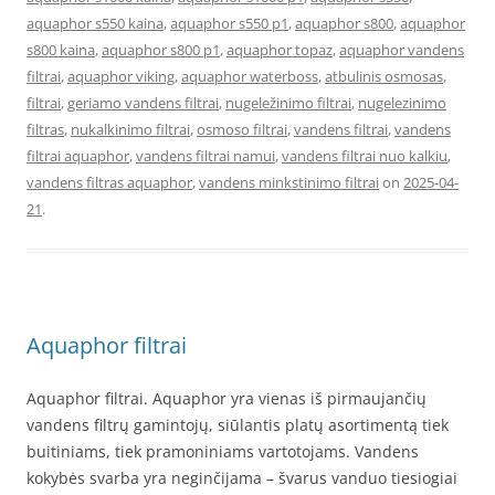
aquaphor s550 kaina
,
aquaphor s550 p1
,
aquaphor s800
,
aquaphor
s800 kaina
,
aquaphor s800 p1
,
aquaphor topaz
,
aquaphor vandens
filtrai
,
aquaphor viking
,
aquaphor waterboss
,
atbulinis osmosas
,
filtrai
,
geriamo vandens filtrai
,
nugeležinimo filtrai
,
nugelezinimo
filtras
,
nukalkinimo filtrai
,
osmoso filtrai
,
vandens filtrai
,
vandens
filtrai aquaphor
,
vandens filtrai namui
,
vandens filtrai nuo kalkiu
,
vandens filtras aquaphor
,
vandens minkstinimo filtrai
on
2025-04-
21
.
Aquaphor filtrai
Aquaphor filtrai. Aquaphor yra vienas iš pirmaujančių
vandens filtrų gamintojų, siūlantis platų asortimentą tiek
buitiniams, tiek pramoniniams vartotojams. Vandens
kokybės svarba yra neginčijama – švarus vanduo tiesiogiai