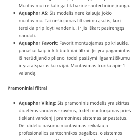
Montavimui reikalinga tik bazinė santechninė įranga.
Aquaphor A5
: Šis modelis nereikalauja jokio
montavimo. Tai nešiojamas filtravimo ąsotis, kurį
tereikia pripildyti vandeniu, ir jis iškart pasirengęs
naudoti.
Aquaphor Favorit
: Favorit montuojamas po kriaukle,
panašiai kaip ir kiti buitiniai filtrai. Jis yra pagamintas
iš nerūdijančio plieno, todėl pasižymi ilgaamžiškumu
ir yra atsparus korozijai. Montavimas trunka apie 1
valandą.
Pramoniniai filtrai
Aquaphor Viking
: Šis pramoninis modelis yra skirtas
didelėms vandens srovėms, todėl montuojamas prieš
tiekiant vandenį į pramonines sistemas ar pastatus.
Dėl didelio našumo montavimas reikalauja
profesionalios santechnikos pagalbos, o sistemos