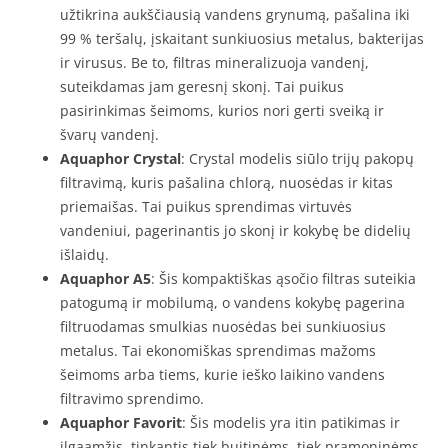
užtikrina aukščiausią vandens grynumą, pašalina iki
99 % teršalų, įskaitant sunkiuosius metalus, bakterijas
ir virusus. Be to, filtras mineralizuoja vandenį,
suteikdamas jam geresnį skonį. Tai puikus
pasirinkimas šeimoms, kurios nori gerti sveiką ir
švarų vandenį.
Aquaphor Crystal
: Crystal modelis siūlo trijų pakopų
filtravimą, kuris pašalina chlorą, nuosėdas ir kitas
priemaišas. Tai puikus sprendimas virtuvės
vandeniui, pagerinantis jo skonį ir kokybę be didelių
išlaidų.
Aquaphor A5
: Šis kompaktiškas ąsočio filtras suteikia
patogumą ir mobilumą, o vandens kokybę pagerina
filtruodamas smulkias nuosėdas bei sunkiuosius
metalus. Tai ekonomiškas sprendimas mažoms
šeimoms arba tiems, kurie ieško laikino vandens
filtravimo sprendimo.
Aquaphor Favorit
: Šis modelis yra itin patikimas ir
ilgaamžis, tinkantis tiek buitinėms, tiek pramoninėms